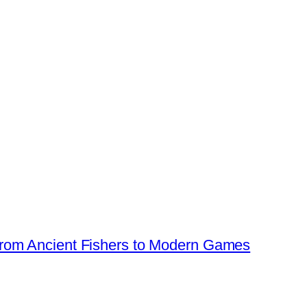
From Ancient Fishers to Modern Games