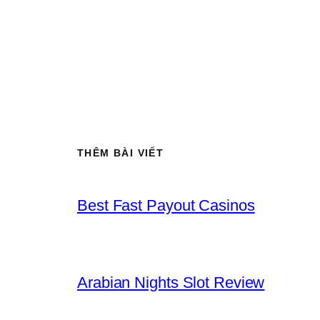
THÊM BÀI VIẾT
Best Fast Payout Casinos
Arabian Nights Slot Review