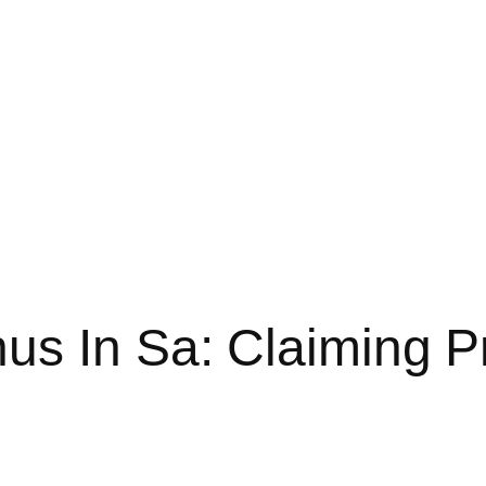
us In Sa: Claiming 