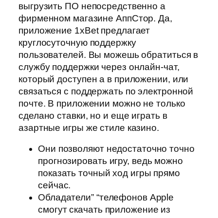
выгрузить ПО непосредственно а
фирменном магазине АппСтор. Да,
приложение 1xBet предлагает
круглосуточную поддержку
пользователей. Вы можешь обратиться в
службу поддержки через онлайн-чат,
который доступен а в приложении, или
связаться с поддержать по электронной
почте. В приложении можно не только
сделано ставки, но и еще играть в
азартные игры же стиле казино.
Они позволяют недостаточно точно
прогнозировать игру, ведь можно
показать точный ход игры прямо
сейчас.
Обладатели” “телефонов Apple
смогут скачать приложение из