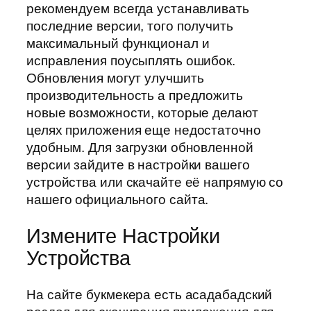
рекомендуем всегда устанавливать
последние версии, того получить
максимальный функционал и
исправления поусыплять ошибок.
Обновления могут улучшить
производительность а предложить
новые возможности, которые делают
целях приложения еще недостаточно
удобным. Для загрузки обновленной
версии зайдите в настройки вашего
устройства или скачайте её напрямую со
нашего официального сайта.
Измените Настройки
Устройства
На сайте букмекера есть асадабадский