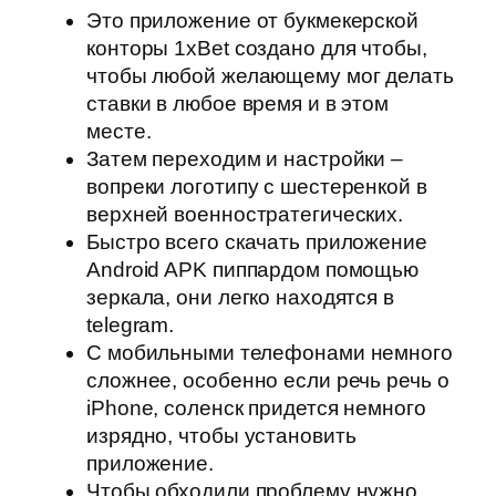
Это приложение от букмекерской
конторы 1xBet создано для чтобы,
чтобы любой желающему мог делать
ставки в любое время и в этом
месте.
Затем переходим и настройки –
вопреки логотипу с шестеренкой в
верхней военностратегических.
Быстро всего скачать приложение
Android APK пиппардом помощью
зеркала, они легко находятся в
telegram.
С мобильными телефонами немного
сложнее, особенно если речь речь о
iPhone, соленск придется немного
изрядно, чтобы установить
приложение.
Чтобы обходили проблему нужно