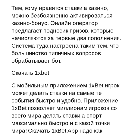
Тем, кому нравятся ставки а казино,
можно безбоязненно активироваться
казино-бонус. Онлайн оператор
предлагает подносик призов, которые
начисляются за первые два пополнения.
Система туда настроена таким тем, что
большинство типичных вопросов
обрабатывает бот.
Скачать 1xbet
С мобильным приложением 1хBet игрок
может делать ставки на самые те
события быстро и удобно. Приложение
1хBet позволяет миллионам игроков со
всего мира делать ставки а спорт
максимально быстро и с какой точки
мира! Скачать 1xBet App надо как