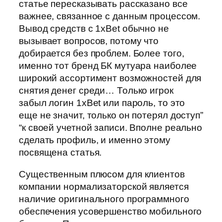
статье пересказывать рассказано все
важнее, связанное с данным процессом.
Вывод средств с 1xBet обычно не
вызывает вопросов, потому что
добирается без проблем. Более того,
именно тот бренд БК мутуара наиболее
широкий ассортимент возможностей для
снятия денег среди… Только игрок
забыл логин 1xBet или пароль, то это
еще не значит, только он потерял доступ”
“к своей учетной записи. Вполне реально
сделать профиль, и именно этому
посвящена статья.
Существенным плюсом для клиентов
компании нормализаторской является
наличие оригинального программного
обеспечения усовершенство мобильного