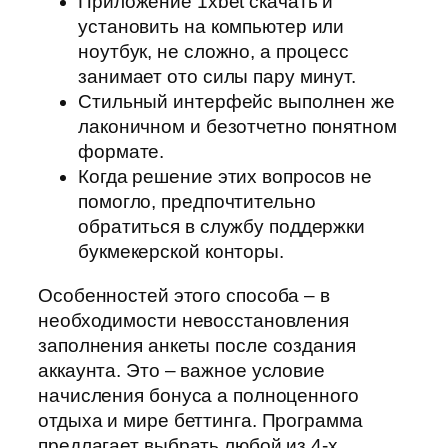
Приложение 1xbet скачать и
установить на компьютер или
ноутбук, не сложно, а процесс
занимает ото силы пару минут.
Стильный интерфейс выполнен же
лаконичном и безотчетно понятном
формате.
Когда решение этих вопросов не
помогло, предпочтительно
обратиться в службу поддержки
букмекерской конторы.
Особенностей этого способа – в
необходимости невосстановления
заполнения анкеты после создания
аккаунта. Это – важное условие
начисления бонуса а полноценного
отдыха и мире беттинга. Программа
предлагает выбрать любой из 4-х