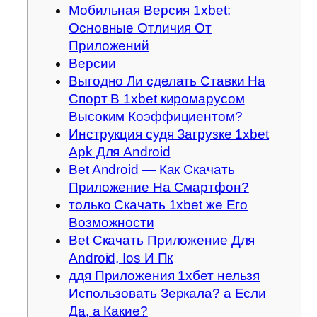
Мобильная Версия 1xbet:
Основные Отличия От
Приложений
Версии
Выгодно Ли сделать Ставки На
Спорт В 1xbet киромарусом
Высоким Коэффициентом?
Инструкция судя Загрузке 1xbet
Apk Для Android
Bet Android — Как Скачать
Приложение На Смартфон?
только Скачать 1xbet же Его
Возможности
Bet Скачать Приложение Для
Android, Ios И Пк
ддя Приложения 1xбет нельзя
Использовать Зеркала? а Если
Да, а Какие?