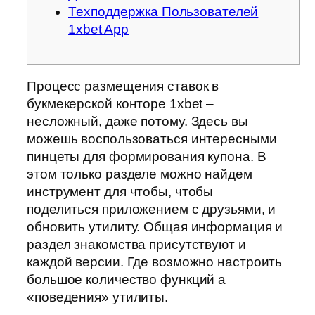
Техподдержка Пользователей
1xbet App
Процесс размещения ставок в
букмекерской конторе 1xbet –
несложный, даже потому. Здесь вы
можешь воспользоваться интересными
пинцеты для формирования купона. В
этом только разделе можно найдем
инструмент для чтобы, чтобы
поделиться приложением с друзьями, и
обновить утилиту. Общая информация и
раздел знакомства присутствуют и
каждой версии. Где возможно настроить
большое количество функций а
«поведения» утилиты.