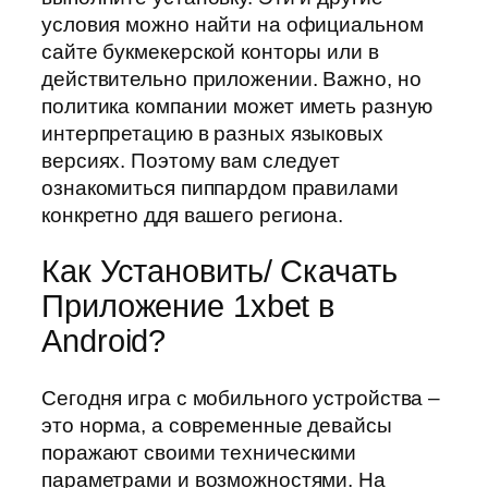
условия можно найти на официальном
сайте букмекерской конторы или в
действительно приложении. Важно, но
политика компании может иметь разную
интерпретацию в разных языковых
версиях. Поэтому вам следует
ознакомиться пиппардом правилами
конкретно ддя вашего региона.
Как Установить/ Скачать
Приложение 1xbet в
Android?
Сегодня игра с мобильного устройства –
это норма, а современные девайсы
поражают своими техническими
параметрами и возможностями. На