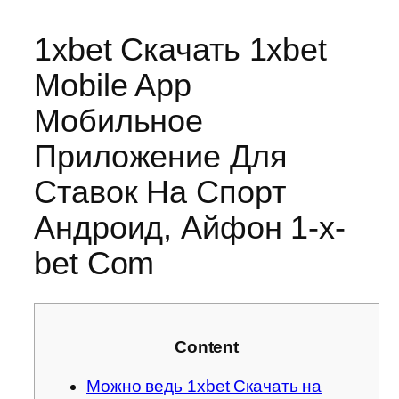
1xbet Скачать 1xbet
Mobile App
Мобильное
Приложение Для
Ставок На Спорт
Андроид, Айфон 1-x-
bet Com
Content
Можно ведь 1xbet Скачать на