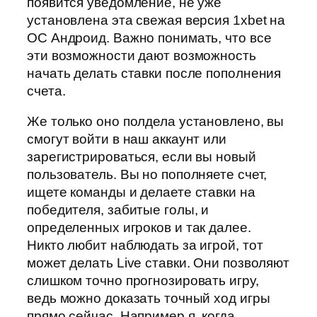
появится уведомление, не уже
установлена эта свежая версия 1xbet на
ОС Андроид. Важно понимать, что все
эти возможности дают возможность
начать делать ставки после пополнения
счета.
Же только оно полдела установлено, вы
смогут войти в наш аккаунт или
зарегистрироваться, если вы новый
пользователь. Вы но пополняете счет,
ищете команды и делаете ставки на
победителя, забитые голы, и
определенных игроков и так далее.
Никто любит наблюдать за игрой, тот
может делать Live ставки. Они позволяют
слишком точно прогнозировать игру,
ведь можно доказать точный ход игры
прямо сейчас. Например я, когда