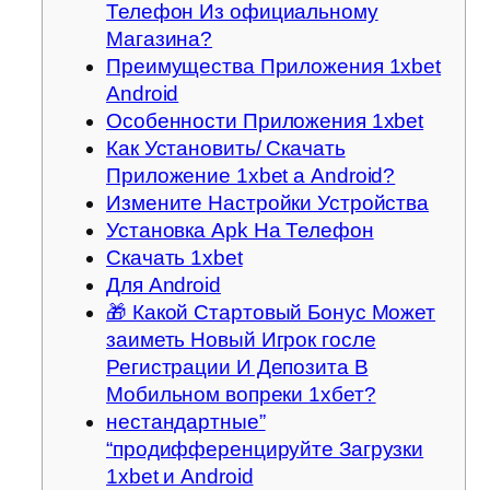
Телефон Из официальному
Магазина?
Преимущества Приложения 1xbet
Android
Особенности Приложения 1xbet
Как Установить/ Скачать
Приложение 1xbet а Android?
Измените Настройки Устройства
Установка Apk На Телефон
Скачать 1xbet
Для Android
🎁 Какой Стартовый Бонус Может
заиметь Новый Игрок госле
Регистрации И Депозита В
Мобильном вопреки 1хбет?
нестандартные”
“продифференцируйте Загрузки
1xbet и Android