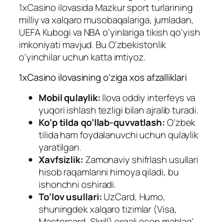
1xCasino ilovasida Mazkur sport turlarining
milliy va xalqaro musobaqalariga, jumladan,
UEFA Kubogi va NBA o‘yinlariga tikish qo‘yish
imkoniyati mavjud. Bu O‘zbekistonlik
o‘yinchilar uchun katta imtiyoz.
1xCasino ilovasining o‘ziga xos afzalliklari
Mobil qulaylik:
Ilova oddiy interfeys va
yuqori ishlash tezligi bilan ajralib turadi.
Ko‘p tilda qo‘llab-quvvatlash:
O‘zbek
tilida ham foydalanuvchi uchun qulaylik
yaratilgan.
Xavfsizlik:
Zamonaviy shifrlash usullari
hisob raqamlarini himoya qiladi, bu
ishonchni oshiradi.
To‘lov usullari:
UzCard, Humo,
shuningdek xalqaro tizimlar (Visa,
Mastercard, Skrill) orqali oson mablag‘