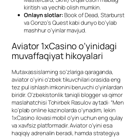
kiritish va yechib olish mumkin.
Onlayn slotlar:
Book of Dead, Starburst
va Gonzo’s Quest kabi dunyo bo‘ylab
mashhur o‘yinlar mavjud.
Aviator 1xCasino o‘yinidagi
muvaffaqiyat hikoyalari
Mutaxassislarning so‘zlariga qaraganda,
aviator o‘yini o‘zbek tikuvchilari orasida eng
tez pul ishlash imkonini beruvchi o‘yinlardan
biridir. O‘zbekistonlik taniqli blogger va qimor
maslahatchisi Tohirbek Rasulov aytadi: “Men
ko‘plab online kazinolarda o‘ynadim, lekin
1xCasino ilovasi mobil o‘yin uchun eng qulay
va xavfsiz platformadir. Aviator o‘yini esa
haqiqiy adrenalin beradi, hamda strategiya