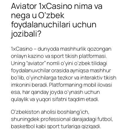
Aviator 1xCasino nima va
nega u O‘zbek
foydalanuchilari uchun
jozibali?
1xCasino – dunyoda mashhurlik qozongan
onlayn kazino va sport tikish platformasi.
Uning “aviator” nomli o‘yini o‘zbek tilidagi
foydalanuvchilar orasida ayniqsa mashhur
bo‘lib, o‘yinchilarga tezkor va interaktiv tikish
imkonini beradi. Platformaning mobil ilovasi
esa, har qanday joyda o‘ynash uchun
qulaylik va yuqori sifatni taqdim etadi.
O‘zbekiston aholisi boshlang‘ich,
shuningdek professional darajadagi futbol,
basketbol kabi sport turlariga qiziqadi.