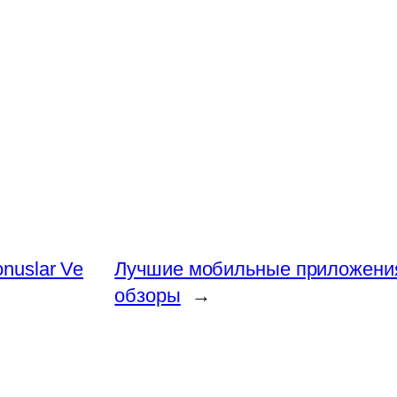
Bonuslar Ve
Лучшие мобильные приложения 
обзоры
→