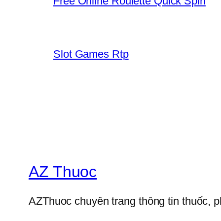
Free Online Roulette Quick Spin
Slot Games Rtp
AZ Thuoc
AZThuoc chuyên trang thông tin thuốc, 