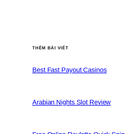
THÊM BÀI VIẾT
Best Fast Payout Casinos
Arabian Nights Slot Review