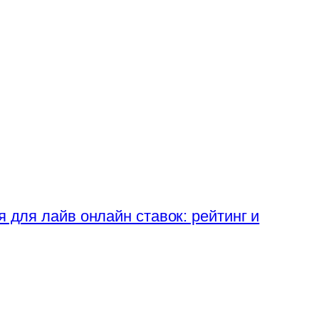
для лайв онлайн ставок: рейтинг и