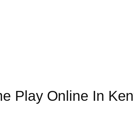
e Play Online In Ke