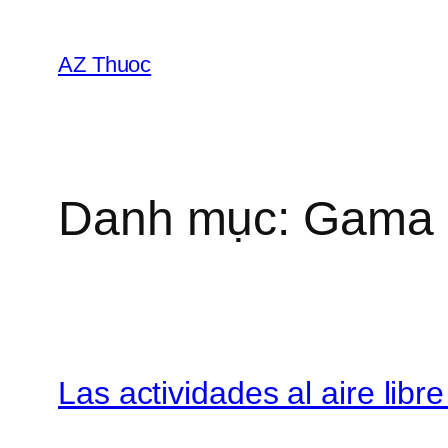
Chuyển
đến
AZ Thuoc
phần
nội
dung
Danh mục:
Gama 
Las actividades al aire lib