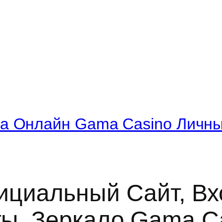
а Онлайн Gama Casino Личны
ициальный Сайт, Вхо
ы, Зеркало Gama C