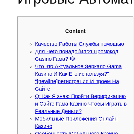
Content
Качество Работы Службы помощью
Для Чего понадобился Промокод
Casino Гама? 🎼
Что что Актуальное Зеркало Gama
Казино И Как Его используя?”
“[newline]регистрация И проем На
Сайте
Q: Как Я знаю Пройти Верификацию
и Сайте Гама Казино Чтобы Играть в
Реальные Деньги?
Мобильные Приложения Онлайн
Казино
Особенности Мобильного Казино