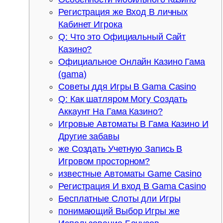
Регистрация же Вход В личных
Кабинет Игрока
Q: Что это Официальный Сайт
Казино?
Официальное Онлайн Казино Гама
(gama)
Советы ддя Игры В Gama Casino
Q: Как шатляром Могу Создать
Аккаунт На Гама Казино?
Игровые Автоматы В Гама Казино И
Другие забавы
же Создать Учетную Запись В
Игровом просторном?
известные Автоматы Game Casino
Регистрация И вход В Gama Casino
Бесплатные Слоты дли Игры
понимающий Выбор Игры же