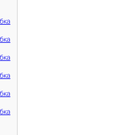
ибка
ибка
ибка
ибка
ибка
ибка