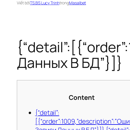
Viết bởi
TS.BS Lucy Trinh
trong
Masalbet
{“detail”:[{“orde
Данных В БД”}]}
Content
{“detail”:
[{“order”:1009,”description”:”Ош
Записи Данных В БД”}]} {“detail”: