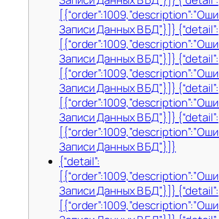
[{“order”:1009,”description”:”Ош
Записи Данных В БД”}]} {“detail”:
[{“order”:1009,”description”:”Ош
Записи Данных В БД”}]} {“detail”:
[{“order”:1009,”description”:”Ош
Записи Данных В БД”}]} {“detail”:
[{“order”:1009,”description”:”Ош
Записи Данных В БД”}]} {“detail”:
[{“order”:1009,”description”:”Ош
Записи Данных В БД”}]}
{“detail”:
[{“order”:1009,”description”:”Ош
Записи Данных В БД”}]} {“detail”:
[{“order”:1009,”description”:”Ош