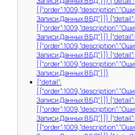
Записи Данных В БД”}]} {“detail”:
[{“order”:1009,”description”:”Ош
Записи Данных В БД”}]} {“detail”:
[{“order”:1009,”description”:”Ош
Записи Данных В БД”}]} {“detail”:
[{“order”:1009,”description”:”Ош
Записи Данных В БД”}]} {“detail”:
[{“order”:1009,”description”:”Ош
Записи Данных В БД”}]}
{“detail”:
[{“order”:1009,”description”:”Ош
Записи Данных В БД”}]} {“detail”:
[{“order”:1009,”description”:”Ош
Записи Данных В БД”}]} {“detail”:
[{“order”:1009,”description”:”Ош