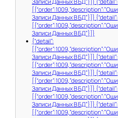
Записи Данных В БД”}]} {“detail”:
[{“order”:1009,”description”:”Ош
Записи Данных В БД”}]} {“detail”:
[{“order”:1009,”description”:”Ош
Записи Данных В БД”}]}
{“detail”:
[{“order”:1009,”description”:”Ош
Записи Данных В БД”}]} {“detail”:
[{“order”:1009,”description”:”Ош
Записи Данных В БД”}]} {“detail”:
[{“order”:1009,”description”:”Ош
Записи Данных В БД”}]} {“detail”:
[{“order”:1009,”description”:”Ош
Записи Данных В БД”}]} {“detail”:
[{“order”:1009,”description”:”Ош