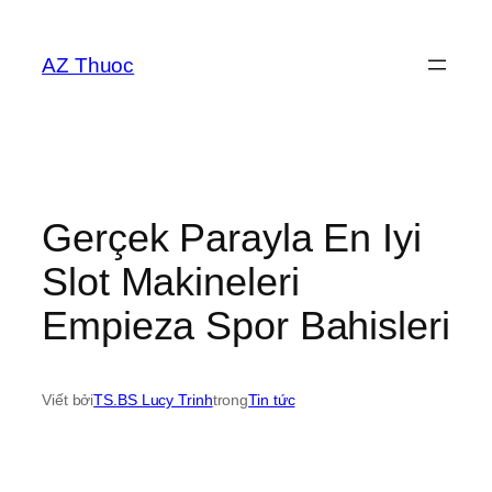
Chuyển
đến
AZ Thuoc
phần
nội
dung
Gerçek Parayla En Iyi
Slot Makineleri
Empieza Spor Bahisleri
Viết bởi
TS.BS Lucy Trinh
trong
Tin tức