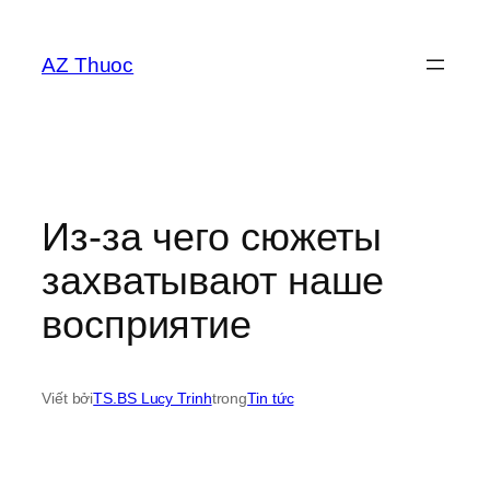
Chuyển
đến
AZ Thuoc
phần
nội
dung
Из-за чего сюжеты
захватывают наше
восприятие
Viết bởi
TS.BS Lucy Trinh
trong
Tin tức