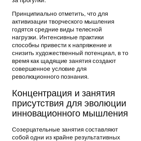
за прогулки.
Принципиально отметить, что для
активизации творческого мышления
годятся средние виды телесной
нагрузки. Интенсивные практики
способны привести к напряжение и
снизить художественный потенциал, в то
время как щадящие занятия создают
совершенное условие для
революционного познания.
Концентрация и занятия
присутствия для эволюции
инновационного мышления
Созерцательные занятия составляют
собой одни из крайне результативных