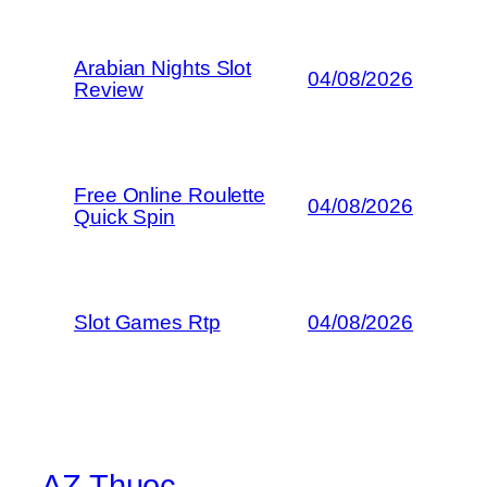
Arabian Nights Slot
04/08/2026
Review
Free Online Roulette
04/08/2026
Quick Spin
Slot Games Rtp
04/08/2026
AZ Thuoc