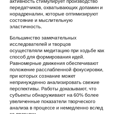
активность стимулирует производство
передатчиков, охватывающих допамин и
норадреналин, которые оптимизируют
состояние и мыслительную
эластичность.
Большинство замечательных
исследователей и творцов
осуществляли медитацию при ходьбе как
способ для формирования идей.
Равномерные движения обеспечивают
положение расслабленной фокусировки,
при которых сознание может
непринужденно анализировать свежие
перспективы. Работы доказывают, что
субъекты обнаруживают на 60% более
увеличенные показатели творческого
анализа в процессе и немедленно вслед