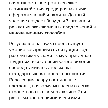
возможность построить свежие
взаимодействия среди различными
сферами знаний и памяти. Данный
явление создает базу для 7к казино и
рождения эксклюзивных предложений и
инновационных способов.
Регулярное нагрузка препятствует
умение воспринимать ситуации под
различными углами. Разум приступает
трудиться в состоянии узкого видения,
сосредотачиваясь только на
стандартных паттернах восприятия.
Релаксация разрушает данные
преграды, позволяя мышлению легко
странствовать в рамках казино 7к и
разными концепциями и связями.