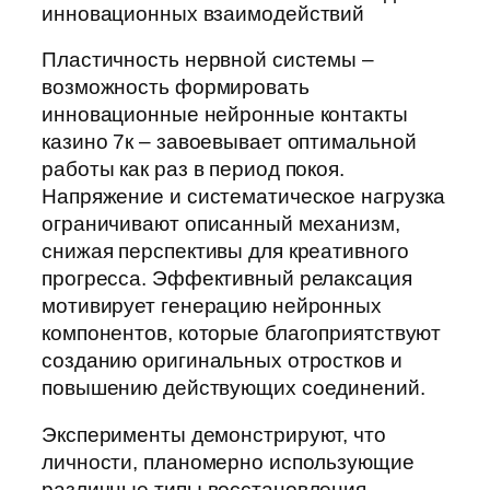
инновационных взаимодействий
Пластичность нервной системы –
возможность формировать
инновационные нейронные контакты
казино 7к – завоевывает оптимальной
работы как раз в период покоя.
Напряжение и систематическое нагрузка
ограничивают описанный механизм,
снижая перспективы для креативного
прогресса. Эффективный релаксация
мотивирует генерацию нейронных
компонентов, которые благоприятствуют
созданию оригинальных отростков и
повышению действующих соединений.
Эксперименты демонстрируют, что
личности, планомерно использующие
различные типы восстановления,