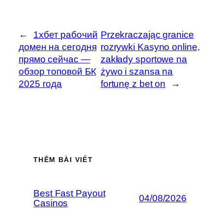
←
1хбет рабочий
Przekraczając granice
домен на сегодня
rozrywki Kasyno online,
прямо сейчас —
zakłady sportowe na
обзор топовой БК
żywo i szansa na
2025 года
fortunę z bet on
→
THÊM BÀI VIẾT
Best Fast Payout
04/08/2026
Casinos