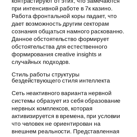
контрастируют от этих, что замечаются
при интенсивной работе в 7к казино.
Работа фронтальной коры падает, что
дает возможность другим секторам
сознания общаться намного раскованно.
Данное обстоятельство формирует
обстоятельства для естественного
формирования creative insights и
случайных подходов.
Стиль работы структуры
бездействующего стиля интеллекта
Сеть неактивного варианта нервной
системы образует из себя образование
нервных комплексов, которая
активизируется в времена, при условии
что человек не ориентирован на
внешнем реальности. Представленная