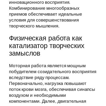
инновационного восприятия.
Комбинирование многообразных
приемов обеспечивает идеальные
условия для совершенствования
творческого мышления.
Физическая работа как
катализатор творческих
замыслов
Моторная работа является мощным
побудителем созидательного восприятия
вследствие ряду процессам.
Первоначально, нагрузка повышают
поток крови мозга, обеспечивая синапсы
воздухом и необходимыми
компонентами. Далее, двигательная