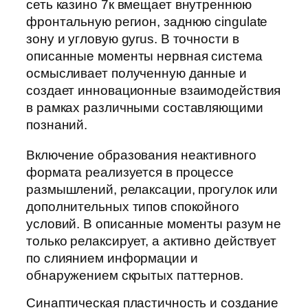
сеть казино 7к вмещает внутреннюю
фронтальную регион, заднюю cingulate
зону и угловую gyrus. В точности в
описанные моменты нервная система
осмысливает полученную данные и
создает инновационные взаимодействия
в рамках различными составляющими
познаний.
Включение образования неактивного
формата реализуется в процессе
размышлений, релаксации, прогулок или
дополнительных типов спокойного
условий. В описанные моменты разум не
только релаксирует, а активно действует
по слиянием информации и
обнаружением скрытых паттернов.
Синаптическая пластичность и создание