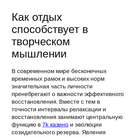
Как отдых
способствует в
творческом
мышлении
В современном мире бесконечных
временных рамок и высоких норм
значительная часть личности
пренебрегают о важности эффективного
восстановления. Вместе с тем в
точности интервалы релаксации и
восстановления занимают центральную
функцию в
7k казино
и эволюции
созидательного резерва. Явления