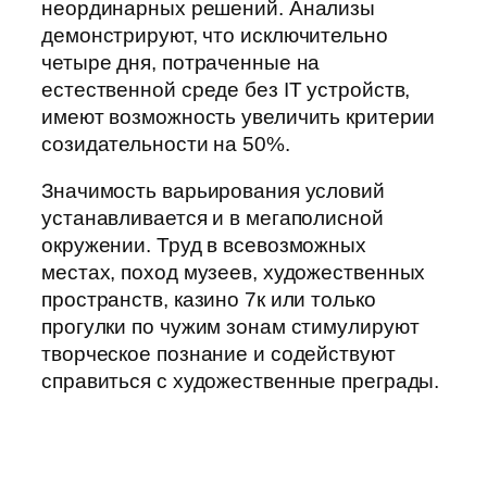
неординарных решений. Анализы
демонстрируют, что исключительно
четыре дня, потраченные на
естественной среде без IT устройств,
имеют возможность увеличить критерии
созидательности на 50%.
Значимость варьирования условий
устанавливается и в мегаполисной
окружении. Труд в всевозможных
местах, поход музеев, художественных
пространств, казино 7к или только
прогулки по чужим зонам стимулируют
творческое познание и содействуют
справиться с художественные преграды.