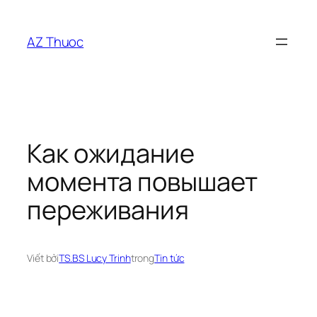
Chuyển
đến
AZ Thuoc
phần
nội
dung
Как ожидание
момента повышает
переживания
Viết bởi
TS.BS Lucy Trinh
trong
Tin tức