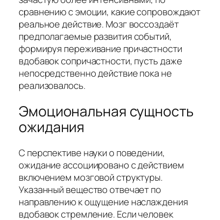
сравнению с эмоции, какие сопровождают
реальное действие. Мозг воссоздаёт
предполагаемые развития событий,
формируя переживание причастности
вдобавок сопричастности, пусть даже
непосредственно действие пока не
реализовалось.
Эмоциональная сущность
ожидания
С перспективе науки о поведении,
ожидание ассоциировано с действием
включением мозговой структуры.
Указанный вещество отвечает по
направлению к ощущение наслаждения
вдобавок стремление. Если человек