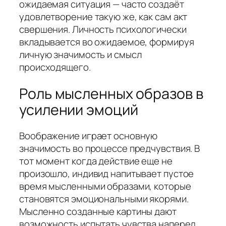
ожидаемая ситуация — часто создаёт
удовлетворение такую же, как сам акт
свершения. Личность психологически
вкладывается во ожидаемое, формируя
личную значимость и смысл
происходящего.
Роль мысленных образов в
усилении эмоций
Воображение играет основную
значимость во процессе предчувствия. В
тот момент когда действие еще не
произошло, индивид напитывает пустое
время мысленными образами, которые
становятся эмоциональными якорями.
Мысленно созданные картины дают
возможность испытать чувства наперед,