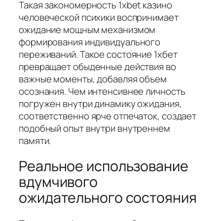
Такая закономерность 1xbet казино
человеческой психики воспринимает
ожидание мощным механизмом
формирования индивидуального
переживаний. Такое состояние 1хбет
превращает обыденные действия во
важные моменты, добавляя объем
осознания. Чем интенсивнее личность
погружен внутри динамику ожидания,
соответственно ярче отпечаток, создает
подобный опыт внутри внутреннем
памяти.
Реальное использование
вдумчивого
ожидательного состояния