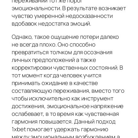
переживании тот же порог
эмоциональности. В результате возникает
чувство умеренной недосказанности
вдобавок недостатка эмоций.
Однако, такое ощущение потери далеко
не всегда плохо. Оно способно
превратиться толчком для осознания
личных предположений а также
корректировки чувственных состояний. В
тот момент когда человек учится
принимать ожидание в качестве
составляющую переживания, вместо того
чтобы исключительно как инструмент
достижения, эмоциональное напряжение
ослабевает, в то время как чувственная
гармония повышается. Данный подход
1xbet помогает удержать гармонию
между эмоциональным возбуждением а