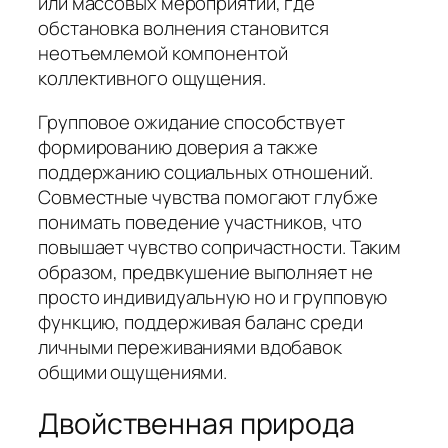
или массовых мероприятий, где
обстановка волнения становится
неотъемлемой компонентой
коллективного ощущения.
Групповое ожидание способствует
формированию доверия а также
поддержанию социальных отношений.
Совместные чувства помогают глубже
понимать поведение участников, что
повышает чувство сопричастности. Таким
образом, предвкушение выполняет не
просто индивидуальную но и групповую
функцию, поддерживая баланс среди
личными переживаниями вдобавок
общими ощущениями.
Двойственная природа