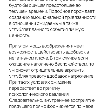
будто бы ощущая предстоящее во
текущем времени. Подобное порождает
созданию эмоциональной привязанности
в отношении ожидаемым а также
углубляет данного события личную
ценность.
При этом мощь воображения имеет
возможность действовать вдобавок в
негативном ключе. В том случае если
ожидание наполнено беспокойством, то
ум рисует отрицательные варианты,
углубляя тревогу вдобавок напряжение.
При таких условиях ожидание
перерастает во причину
психологического давления.
Следовательно, внутреннее восприятие
грядущего прямо формируется по мере