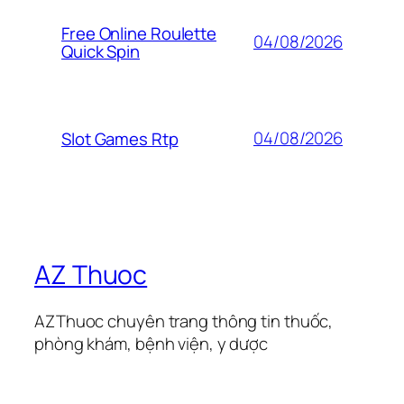
Free Online Roulette
04/08/2026
Quick Spin
04/08/2026
Slot Games Rtp
AZ Thuoc
AZThuoc chuyên trang thông tin thuốc,
phòng khám, bệnh viện, y dược