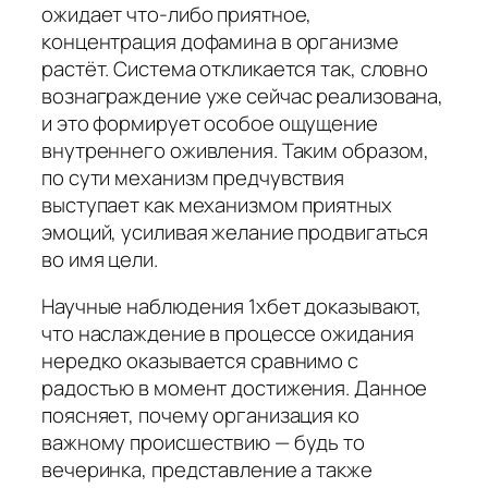
ожидает что-либо приятное,
концентрация дофамина в организме
растёт. Система откликается так, словно
вознаграждение уже сейчас реализована,
и это формирует особое ощущение
внутреннего оживления. Таким образом,
по сути механизм предчувствия
выступает как механизмом приятных
эмоций, усиливая желание продвигаться
во имя цели.
Научные наблюдения 1хбет доказывают,
что наслаждение в процессе ожидания
нередко оказывается сравнимо с
радостью в момент достижения. Данное
поясняет, почему организация ко
важному происшествию — будь то
вечеринка, представление а также