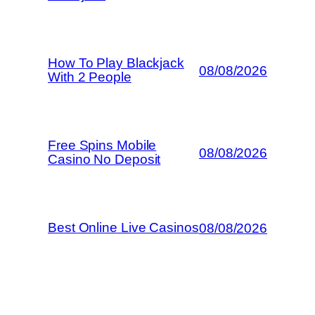
How To Play Blackjack
08/08/2026
With 2 People
Free Spins Mobile
08/08/2026
Casino No Deposit
Best Online Live Casinos
08/08/2026