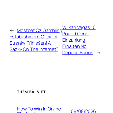
Vulkan Vegas 10
←
Mostbet Cz Gambling
Pound Ohne
Establishment Oficiální
Einzahlung:
Stránky Přihlášení A
Erhalten No
Sázky On The Internet”
Deposit Bonus
→
THÊM BÀI VIẾT
How To Win In Online
08/08/2026