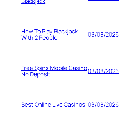
Blackjack
How To Play Blackjack
08/08/2026
With 2 People
Free Spins Mobile Casino
08/08/2026
No Deposit
08/08/2026
Best Online Live Casinos