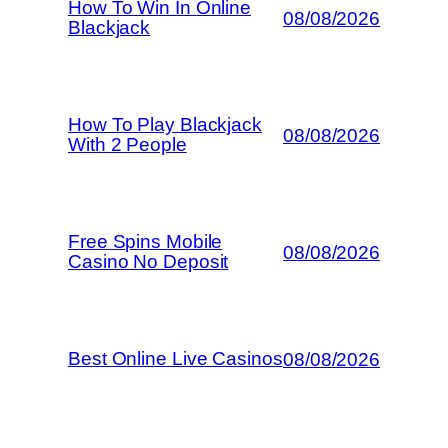
How To Win In Online
08/08/2026
Blackjack
How To Play Blackjack
08/08/2026
With 2 People
Free Spins Mobile
08/08/2026
Casino No Deposit
Best Online Live Casinos
08/08/2026