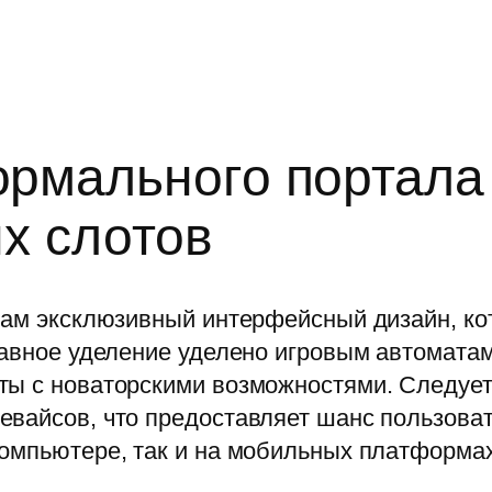
рмального портала 
х слотов
окам эксклюзивный интерфейсный дизайн, к
лавное уделение уделено игровым автоматам
ы с новаторскими возможностями. Следует 
евайсов, что предоставляет шанс пользова
компьютере, так и на мобильных платформах