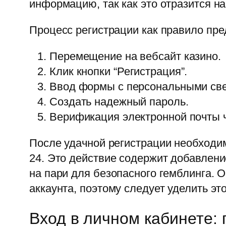
информацию, так как это отразится н
Процесс регистрации как правило пр
Перемещение на вебсайт казино.
Клик кнопки “Регистрация”.
Ввод формы с персональными све
Создать надежный пароль.
Верификация электронной почты ч
После удачной регистрации необходи
24. Это действие содержит добавлени
на пари для безопасного гемблинга. 
аккаунта, поэтому следует уделить эт
Вход в личном кабинете: