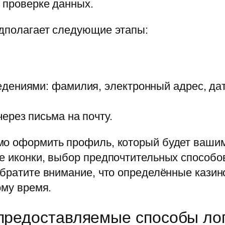
а проверке данных.
едполагает следующие этапы:
дениями: фамилия, электронный адрес, да
ерез письма на почту.
мо оформить профиль, который будет вашим
е иконки, выбор предпочтительных способо
Обратите внимание, что определённые кази
ому время.
 предоставляемые способы ло