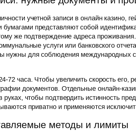
иси: нужные документы и про
ичности учетной записи в онлайн казино, г
бумагами представляют собой идентификац
 тому же подтверждение адреса проживания
коммунальные услуги или банковского отчет
ы нужны для соблюдения международных ст
4-72 часа. Чтобы увеличить скорость его, 
графии документов. Отдельные онлайн-кази
в руках, чтобы подтвердить истинность пр
атываются приватно и применяются исключит
тавляемые методы и лимиты