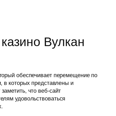
казино Вулкан
оторый обеспечивает перемещение по
, в которых представлены и
заметить, что веб-сайт
телям удовольствоваться
.