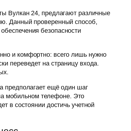
аты Вулкан 24, предлагают различные
лю. Данный проверенный способ,
 обеспечения безопасности
нно и комфортно: всего лишь нужно
ски переведет на страницу входа.
ых.
на предполагает ещё один шаг
а мобильном телефоне. Это
дет в состоянии достичь учетной