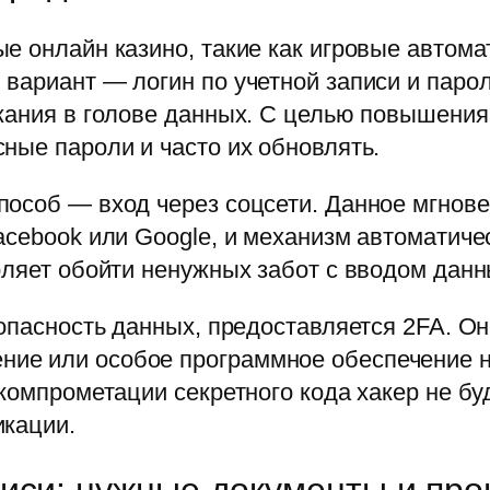
е онлайн казино, такие как игровые автом
 вариант — логин по учетной записи и паро
ржания в голове данных. С целью повышения
ные пароли и часто их обновлять.
особ — вход через соцсети. Данное мгнове
acebook или Google, и механизм автоматиче
оляет обойти ненужных забот с вводом данн
зопасность данных, предоставляется 2FA. О
ие или особое программное обеспечение н
компрометации секретного кода хакер не бу
икации.