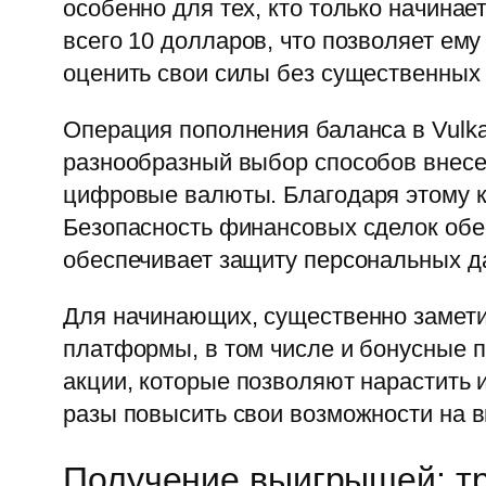
особенно для тех, кто только начинае
всего 10 долларов, что позволяет ем
оценить свои силы без существенных 
Операция пополнения баланса в Vulka
разнообразный выбор способов внесен
цифровые валюты. Благодаря этому к
Безопасность финансовых сделок обе
обеспечивает защиту персональных да
Для начинающих, существенно замети
платформы, в том числе и бонусные 
акции, которые позволяют нарастить 
разы повысить свои возможности на 
Получение выигрышей: тр