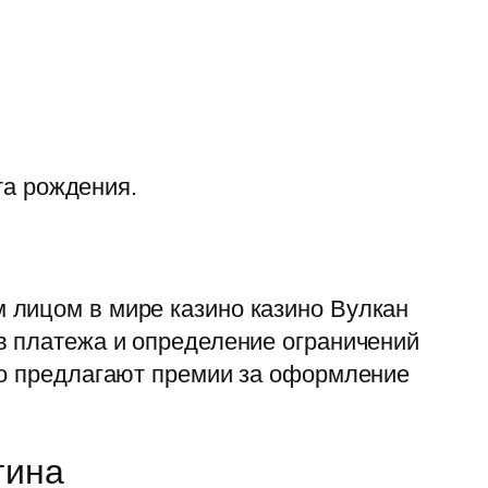
та рождения.
 лицом в мире казино казино Вулкан
в платежа и определение ограничений
но предлагают премии за оформление
гина