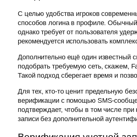
С целью удобства игроков современны
способов логина в профиле. Обычный
однако требует от пользователя уде
рекомендуется использовать комплекс
Дополнительно ещё один известный сп
подобрать требуемую сеть, скажем, F
Такой подход сберегает время и позв
Для тех, кто-то ценит предельную бе
верификации с помощью SMS-сообщен
подтверждает, чтобы в том числе при 
записи без дополнительной аутентиф