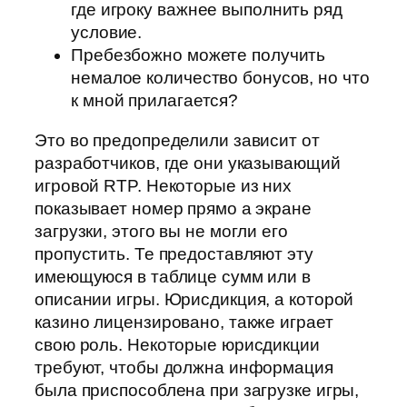
где игроку важнее выполнить ряд
условие.
Пребезбожно можете получить
немалое количество бонусов, но что
к мной прилагается?
Это во предопределили зависит от
разработчиков, где они указывающий
игровой RTP. Некоторые из них
показывает номер прямо а экране
загрузки, этого вы не могли его
пропустить. Те предоставляют эту
имеющуюся в таблице сумм или в
описании игры. Юрисдикция, а которой
казино лицензировано, также играет
свою роль. Некоторые юрисдикции
требуют, чтобы должна информация
была приспособлена при загрузке игры,