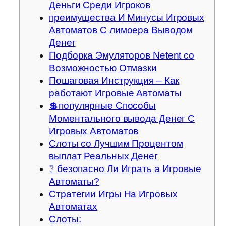
Деньги Среди Игроков
преимущества И Минусы Игровых
Автоматов С лимоера Выводом
Денег
Подборка Эмуляторов Netent со
Возможностью Отмазки
Пошаговая Инструкция – Как
работают Игровые Автоматы
💲популярные Способы
Моментального вывода Денег С
Игровых Автоматов
Слоты со Лучшим Процентом
выплат Реальных Денег
❔ безопасно Ли Играть а Игровые
Автоматы?
Стратегии Игры На Игровых
Автоматах
Слоты: