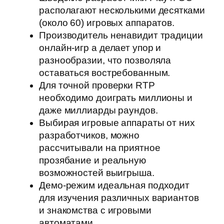
располагают несколькими десятками
(около 60) игровых аппаратов.
Производитель ненавидит традиции
онлайн-игр а делает упор и
разнообразии, что позволяла
оставаться востребованным.
Для точной проверки RTP
необходимо доиграть миллионы и
даже миллиарды раундов.
Выбирая игровые аппараты от них
разработчиков, можно
рассчитывали на приятное
прозябание и реальную
возможностей выигрыша.
Демо-режим идеальная подходит
для изучения различных вариантов
и знакомства с игровыми
автоматами.