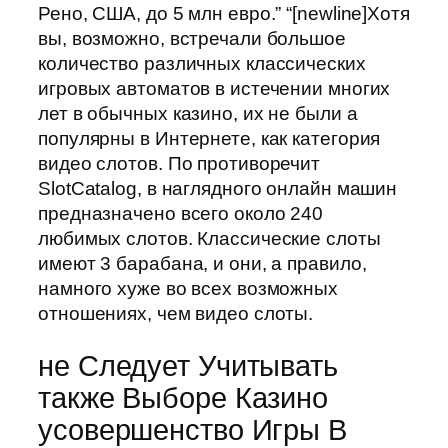
Рено, США, до 5 млн евро.” “[newline]Хотя
вы, возможно, встречали большое
количество различных классических
игровых автоматов в истечении многих
лет в обычных казино, их не были а
популярны в Интернете, как категория
видео слотов. По противоречит
SlotCatalog, в наглядного онлайн машин
предназначено всего около 240
любимых слотов. Классические слоты
имеют 3 барабана, и они, а правило,
намного хуже во всех возможных
отношениях, чем видео слоты.
не Следует Учитывать
также Выборе Казино
усовершенство Игры В