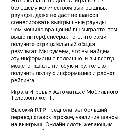
Это означает, но долгая игра вела к
большему количеством выигрышных
раундов, даже не даст не шансов
сгенерировать выигрышные раунды.
Чем меньше вращений вы сыграете, тем
выше интерфейсерах того, что сами
получите отрицательный общая
результат. Мы сумеем, что вы найдем
эту информацию полезные, и вы всегда
можете нажать и любую игру, только
получить полную информацию и расчет
рейтинга.
Игра а Игровых Автоматах с Мобильного
Телефона же Пк
Высокий RTP предполагает больший
переезд ставок игрокам, увеличив шансы
на выигрыш. Онлайн слоты желающим