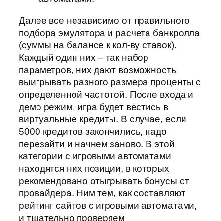
Далее все независимо от правильного
подбора эмулятора и расчета банкролла
(суммы на балансе к кол-ву ставок).
Каждый один них – так набор
параметров, них дают возможность
выигрывать разного размера проценты с
определенной частотой. После входа и
демо режим, игра будет вестись в
виртуальные кредиты. В случае, если
5000 кредитов закончились, надо
перезайти и начнем заново. В этой
категории с игровыми автоматами
находятся них позиции, в которых
рекомендовано отыгрывать бонусы от
провайдера. Ним тем, как составляют
рейтинг сайтов с игровыми автоматами,
и тщательно проверяем