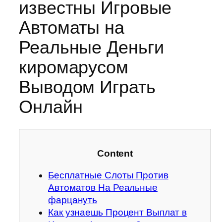
известны Игровые
Автоматы на
Реальные Деньги
киромарусом
Выводом Играть
Онлайн
Content
Бесплатные Слоты Против
Автоматов На Реальные
фарцануть
Как узнаешь Процент Выплат в