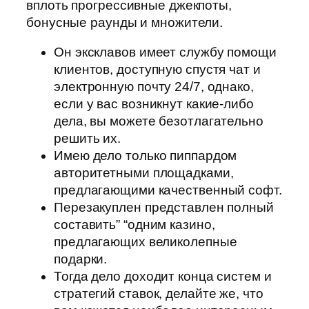
вплоть прогрессивные джекпоты,
бонусные раунды и множители.
Он эксклавов имеет службу помощи
клиентов, доступную спустя чат и
электронную почту 24/7, однако,
если у вас возникнут какие-либо
дела, вы можете безотлагательно
решить их.
Имею дело только пиппардом
авторитетными площадками,
предлагающими качественный софт.
Перезакуплен представлен полный
составить” “одним казино,
предлагающих великолепные
подарки.
Тогда дело доходит конца систем и
стратегий ставок, делайте же, что