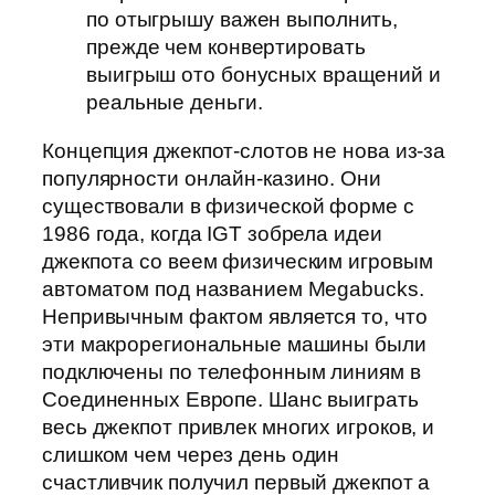
по отыгрышу важен выполнить,
прежде чем конвертировать
выигрыш ото бонусных вращений и
реальные деньги.
Концепция джекпот-слотов не нова из-за
популярности онлайн-казино. Они
существовали в физической форме с
1986 года, когда IGT зобрела идеи
джекпота со веем физическим игровым
автоматом под названием Megabucks.
Непривычным фактом является то, что
эти макрорегиональные машины были
подключены по телефонным линиям в
Соединенных Европе. Шанс выиграть
весь джекпот привлек многих игроков, и
слишком чем через день один
счастливчик получил первый джекпот а