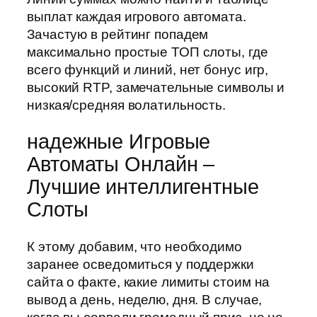
выплат каждая игрового автомата.
Зачастую в рейтинг попадем
максимально простые ТОП слоты, где
всего функций и линий, нет бонус игр,
высокий RTP, замечательные символы и
низкая/средняя волатильность.
надежные Игровые
Автоматы Онлайн –
Лучшие интеллигентные
Слоты
К этому добавим, что необходимо
заранее осведомиться у поддержки
сайта о факте, какие лимиты стоим на
вывод а день, неделю, дня. В случае,