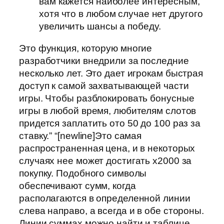
вам кажется наиболее интересным,
хотя что в любом случае нет другого
увеличить шансы а победу.
Это функция, которую многие
разработчики внедрили за последние
несколько лет. Это дает игрокам быстрая
доступ к самой захватывающей части
игры. Чтобы разблокировать бонусные
игры в любой время, любителям слотов
придется заплатить ото 50 до 100 раз за
ставку.” “[newline]Это самая
распространенная цена, и в некоторых
случаях нее может достигать x2000 за
покупку. Подобного символы
обеспечивают сумм, когда
располагаются в определенной линии
слева направо, а всегда и в обе стороны.
Линии суммах можно найти и таблице