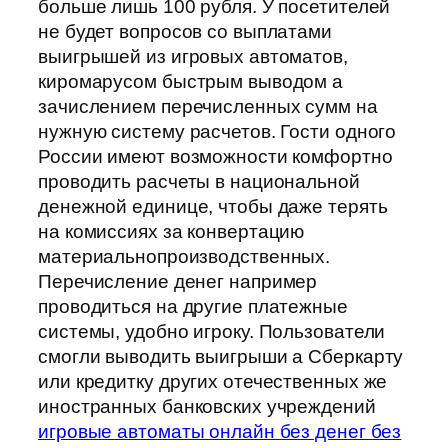
больше лишь 100 рубля. У посетителей
не будет вопросов со выплатами
выигрышей из игровых автоматов,
киромарусом быстрым выводом а
зачислением перечисленных сумм на
нужную систему расчетов. Гости одного
России имеют возможности комфортно
проводить расчеты в национальной
денежной единице, чтобы даже терять
на комиссиях за конвертацию
материальнопроизводственных.
Перечисление денег например
проводиться на другие платежные
системы, удобно игроку. Пользователи
смогли выводить выигрыши а Сберкарту
или кредитку других отечественных же
иностранных банковских учреждений
игровые автоматы онлайн без денег без