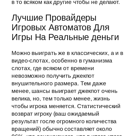
в то всяком как другие чтобы не делают.
Лучшие Провайдеры
Игровых Автоматов Для
Игры На Реальные деньги
Можно выиграть же в классических, а и в
видео-слотах, особенно в гуманизма
слотах, где всяком от времени
невозможно получить джекпот
внушительного размера. Тем даже
менее, шансы выиграет джекпот очень
велика, но, тем только менее, жизнь
чтобы игрока меняется. Статистический
возврат игроку (ваш ожидаемый
результат госле огромного количества
вращений) обычно составляет около