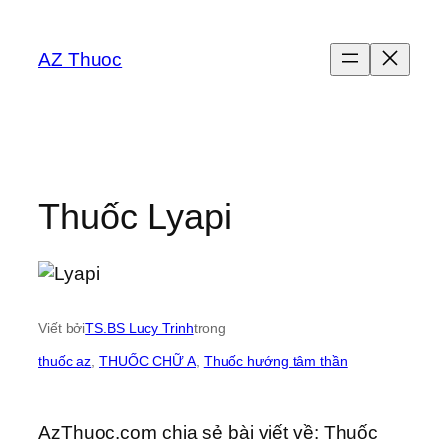
Chuyển
đến
AZ Thuoc
phần
nội
dung
Thuốc Lyapi
Viết bởi
TS.BS Lucy Trinh
trong
thuốc az
, 
THUỐC CHỮ A
, 
Thuốc hướng tâm thần
AzThuoc.com chia sẻ bài viết về: Thuốc