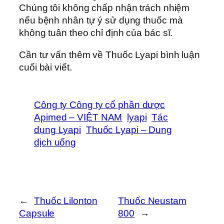
Chúng tôi không chấp nhận trách nhiệm
nếu bệnh nhân tự ý sử dụng thuốc mà
không tuân theo chỉ định của bác sĩ.
Cần tư vấn thêm về Thuốc Lyapi bình luận
cuối bài viết.
Công ty Công ty cổ phần dược
Apimed – VIỆT NAM
lyapi
Tác
dụng Lyapi
Thuốc Lyapi – Dung
dịch uống
←
Thuốc Lilonton
Thuốc Neustam
Capsule
800
→