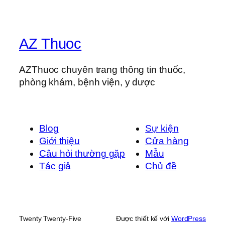
AZ Thuoc
AZThuoc chuyên trang thông tin thuốc,
phòng khám, bệnh viện, y dược
Blog
Sự kiện
Giới thiệu
Cửa hàng
Câu hỏi thường gặp
Mẫu
Tác giả
Chủ đề
Twenty Twenty-Five
Được thiết kế với
WordPress