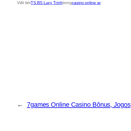
Viết bởi
TS.BS Lucy Trinh
trong
casino online ar
←
7games Online Casino Bônus, Jogos