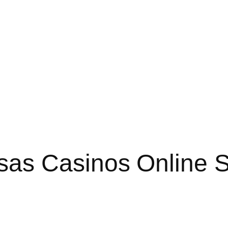
as Casinos Online S