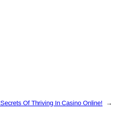
 Secrets Of Thriving In Casino Online!
→