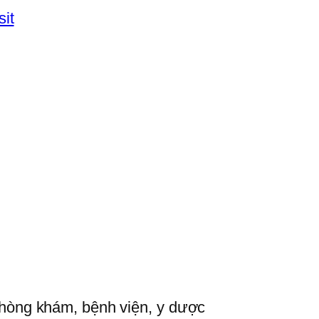
it
phòng khám, bệnh viện, y dược