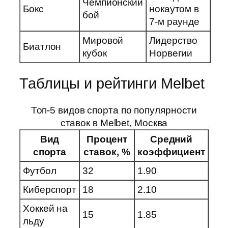
Чемпионский
Бокс
нокаутом в
бой
7-м раунде
Мировой
Лидерство
Биатлон
кубок
Норвегии
Таблицы и рейтинги Melbet
Топ-5 видов спорта по популярности
ставок в Melbet, Москва
Вид
Процент
Средний
спорта
ставок, %
коэффициент
Футбол
32
1.90
Киберспорт
18
2.10
Хоккей на
15
1.85
льду