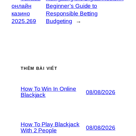
онлайн
Beginner’s Guide to
казино
Responsible Betting
2025.269
Budgeting
→
THÊM BÀI VIẾT
How To Win In Online
08/08/2026
Blackjack
How To Play Blackjack
08/08/2026
With 2 People