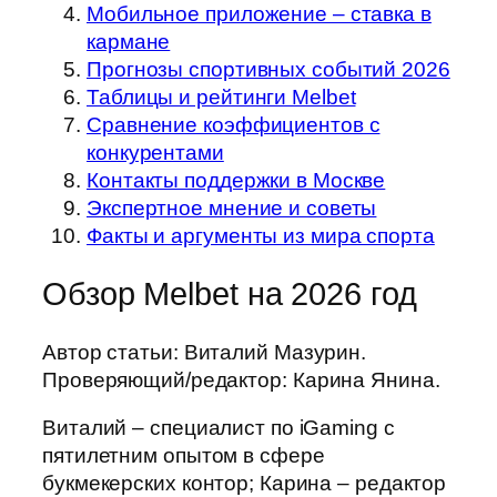
Мобильное приложение – ставка в
кармане
Прогнозы спортивных событий 2026
Таблицы и рейтинги Melbet
Сравнение коэффициентов с
конкурентами
Контакты поддержки в Москве
Экспертное мнение и советы
Факты и аргументы из мира спорта
Обзор Melbet на 2026 год
Автор статьи:
Виталий Мазурин
.
Проверяющий/редактор:
Карина Янина
.
Виталий – специалист по iGaming с
пятилетним опытом в сфере
букмекерских контор; Карина – редактор