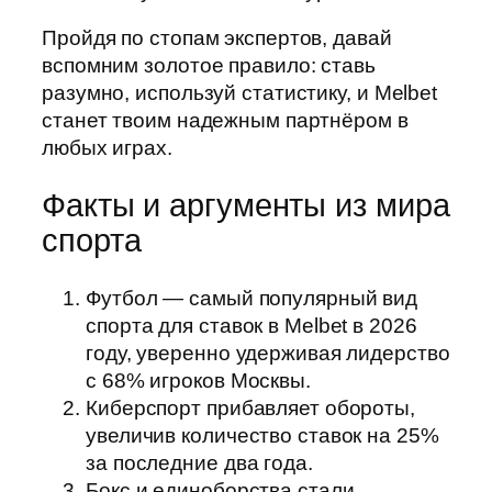
Пройдя по стопам экспертов, давай
вспомним золотое правило: ставь
разумно, используй статистику, и Melbet
станет твоим надежным партнёром в
любых играх.
Факты и аргументы из мира
спорта
Футбол — самый популярный вид
спорта для ставок в Melbet в 2026
году, уверенно удерживая лидерство
с 68% игроков Москвы.
Киберспорт прибавляет обороты,
увеличив количество ставок на 25%
за последние два года.
Бокс и единоборства стали