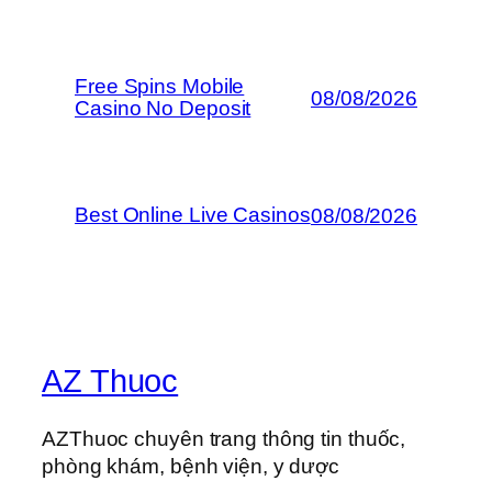
Free Spins Mobile
08/08/2026
Casino No Deposit
Best Online Live Casinos
08/08/2026
AZ Thuoc
AZThuoc chuyên trang thông tin thuốc,
phòng khám, bệnh viện, y dược