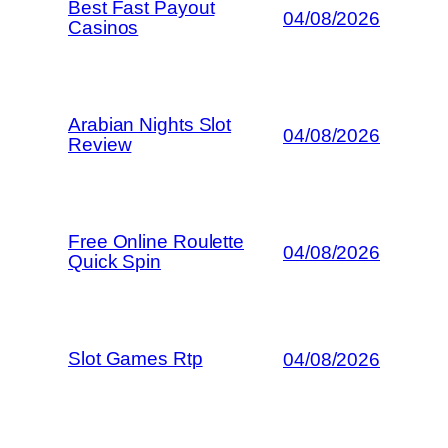
Best Fast Payout
04/08/2026
Casinos
Arabian Nights Slot
04/08/2026
Review
Free Online Roulette
04/08/2026
Quick Spin
Slot Games Rtp
04/08/2026