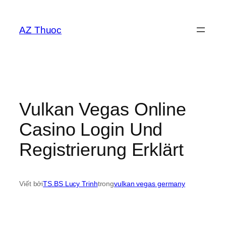
Chuyển
đến
AZ Thuoc
phần
nội
dung
Vulkan Vegas Online
Casino Login Und
Registrierung Erklärt
Viết bởi
TS.BS Lucy Trinh
trong
vulkan vegas germany