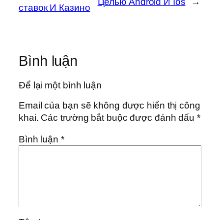
Целью Android И Ios
→
ставок И Казино
Bình luận
Để lại một bình luận
Email của bạn sẽ không được hiển thị công
khai.
Các trường bắt buộc được đánh dấu
*
Bình luận
*