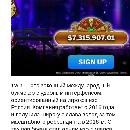
1win — это законный международный
букмекер с удобным интерфейсом,
ориентированный на игроков изо
России. Компания работает с 2016 года
и получила широкую слава вслед за тем
масштабного ребрендинга в 2018-м. С
тех пор бренд стал одним изо лидеров