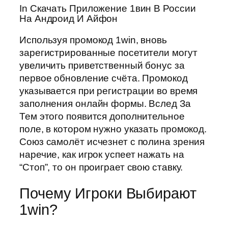
In Скачать Приложение 1вин В России
На Андроид И Айфон
Используя промокод 1win, вновь
зарегистрированные посетители могут
увеличить приветственный бонус за
первое обновление счёта. Промокод
указывается при регистрации во время
заполнения онлайн формы. Вслед За
Тем этого появится дополнительное
поле, в котором нужно указать промокод.
Союз самолёт исчезнет с полина зрения
наречие, как игрок успеет нажать на
“Стоп”, то он проиграет свою ставку.
Почему Игроки Выбирают
1win?