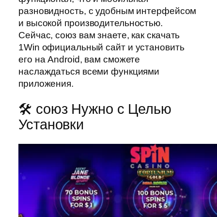
разновидность, с удобным интерфейсом
и высокой производительностью.
Сейчас, союз вам знаете, как скачать
1Win официальный сайт и установить
его на Android, вам сможете
наслаждаться всеми функциями
приложения.
🛠 союз Нужно с Целью
Установки