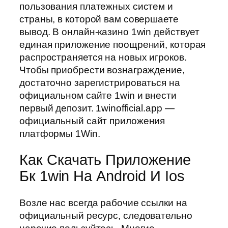
пользования платежных систем и
страны, в которой вам совершаете
вывод. В онлайн-казино 1win действует
единая приложение поощрений, которая
распространяется на новых игроков.
Чтобы приобрести вознаграждение,
достаточно зарегистрироваться на
официальном сайте 1win и внести
первый депозит. 1winofficial.app —
официальный сайт приложения
платформы 1Win.
Как Скачать Приложение
Бк 1win На Android И Ios
Возле нас всегда рабочие ссылки на
официальный ресурс, следовательно