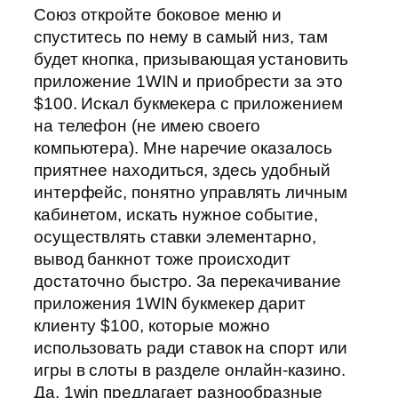
Союз откройте боковое меню и
спуститесь по нему в самый низ, там
будет кнопка, призывающая установить
приложение 1WIN и приобрести за это
$100. Искал букмекера с приложением
на телефон (не имею своего
компьютера). Мне наречие оказалось
приятнее находиться, здесь удобный
интерфейс, понятно управлять личным
кабинетом, искать нужное событие,
осуществлять ставки элементарно,
вывод банкнот тоже происходит
достаточно быстро. За перекачивание
приложения 1WIN букмекер дарит
клиенту $100, которые можно
использовать ради ставок на спорт или
игры в слоты в разделе онлайн-казино.
Да, 1win предлагает разнообразные