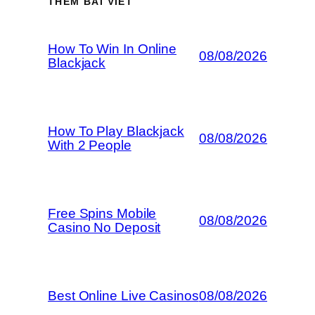
THÊM BÀI VIẾT
How To Win In Online
08/08/2026
Blackjack
How To Play Blackjack
08/08/2026
With 2 People
Free Spins Mobile
08/08/2026
Casino No Deposit
Best Online Live Casinos
08/08/2026