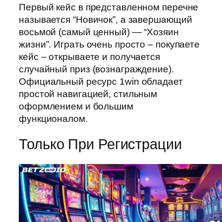
Первый кейс в представленном перечне
называется “Новичок”, а завершающий
восьмой (самый ценный) — “Хозяин
жизни”. Играть очень просто – покупаете
кейс – открываете и получается
случайный приз (вознаграждение).
Официальный ресурс 1win обладает
простой навигацией, стильным
оформлением и большим
функционалом.
Только При Регистрации