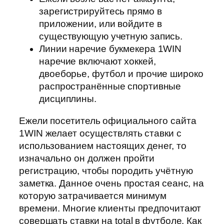
зарегистрируйтесь прямо в
приложении, или войдите в
существующую учетную запись.
Линии наречие букмекера 1WIN
наречие включают хоккей,
двоеборье, футбол и прочие широко
распространённые спортивные
дисциплины.
Ежели посетитель официального сайта
1WIN желает осуществлять ставки с
использованием настоящих денег, то
изначально он должен пройти
регистрацию, чтобы породить учётную
заметка. Данное очень простая сеанс, на
которую затрачивается минимум
времени. Многие клиенты предпочитают
совершать ставки на total в футболе. Как