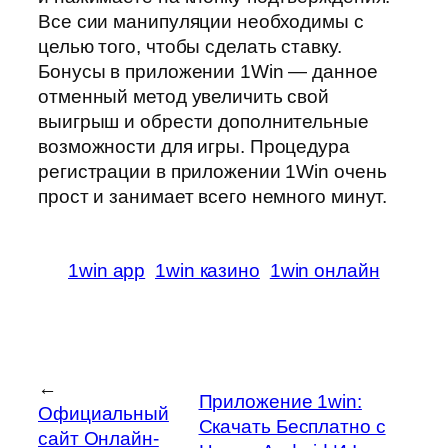
Все сии манипуляции необходимы с
целью того, чтобы сделать ставку.
Бонусы в приложении 1Win — данное
отменный метод увеличить свой
выигрыш и обрести дополнительные
возможности для игры. Процедура
регистрации в приложении 1Win очень
прост и занимает всего немного минут.
1win app
1win казино
1win онлайн
←
Приложение 1win:
Официальный
Скачать Бесплатно с
сайт Онлайн-