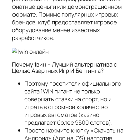
фиатные деньги или демонстрационном
формате. Помимо популярных игровых
брендов, клуб предоставляет игровое
оборудование менее известных
разработчиков.
Почему 1вин – Лучший альтернатива с
Целью Азартных Игр И Беттинга?
Поэтому посетители официального
сайта 1WIN гигант не только
совершать ставки на спорт, но и
играть в огромное количество
игровых автоматов (казино
предлагает более 9500 слотов).
Просто нажмите кнопку «Скачать на
Андроид» (App на iOS) напротив