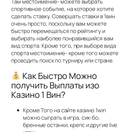
Там местоимение- можете выбрать
спортивное событие, на которое хотите
сделать ставку. Совершать ставки в 1вин
очень просто, поскольку вам можете
быстро перемещаться по рейтингу и
выбирать наиболее понравившийся вам
вид спорта. Кроме того, при выборе вида
спорта местоимение- кроме того можете
проводить поиск по турниру или стране.
Как Быстро Можно
получить Выплаты изо
Казино 1 Вин?
Кроме Того на сайте казино 1win
можно сыграть в игра, сик-бо,
бренные останки, крепс и другие live