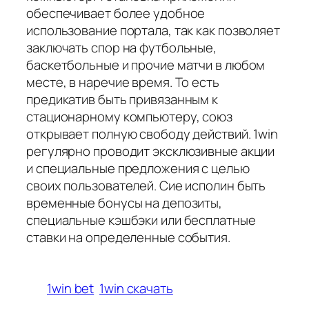
обеспечивает более удобное
использование портала, так как позволяет
заключать спор на футбольные,
баскетбольные и прочие матчи в любом
месте, в наречие время. То есть
предикатив быть привязанным к
стационарному компьютеру, союз
открывает полную свободу действий. 1win
регулярно проводит эксклюзивные акции
и специальные предложения с целью
своих пользователей. Сие исполин быть
временные бонусы на депозиты,
специальные кэшбэки или бесплатные
ставки на определенные события.
1win bet
1win скачать