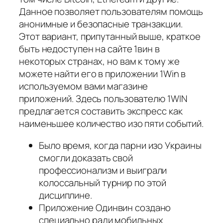
Данное позволяет пользователям помощь
анонимные и безопасные транзакции.
Этот вариант, припутанный выше, краткое
быть недоступен на сайте 1вин в
некоторых странах, но вам к тому же
можете найти его в приложении 1Win в
используемом вами магазине
приложений. Здесь пользователю 1WIN
предлагается составить экспресс как
наименьшее количество изо пяти событий.
Было время, когда парни изо Украины
смогли доказать свой
профессионализм и выиграли
колоссальный турнир по этой
дисциплине.
Приложение Одинвин создано
специально ради мобильных