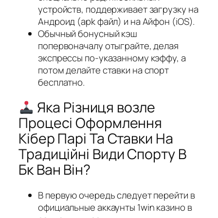
устройств, поддерживает загрузку на
Андроид (apk файл) и на Айфон (iOS).
Обычный бонусный кэш
попервоначалу отыграйте, делая
экспрессы по-указанному кэффу, а
потом делайте ставки на спорт
бесплатно.
Яка Різниця возле
Процесі Оформлення
Кібер Парі Та Ставки На
Традиційні Види Спорту В
Бк Ван Він?
В первую очередь следует перейти в
официальные аккаунты 1win казино в