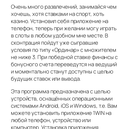
Очень много развлечений, занимайся чем
хочешь, хотя ставками на спорт, хоть
казино. Установил себя приложение на
телефон, теперь при желании могу играть
в слоты в любом удобном мне месте. В
сконтрация пойдут уже сыгравшие
условия по типу «Ординар» с множителем
не ниже 3. При победной ставке финансы с
бонусного счета переведутся на ведущий
и моментально станут доступны с целью
будущих ставок или вывода.
Эта программа предназначена с целью
устройств, оснащённых операционными
системами Android, iOS и Windows, т.е. Вам
можете установить приложение 1WIN на
любой телефон, устройство или
компьютер. Установка приложения