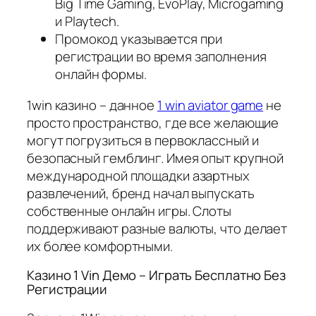
Big Time Gaming, EvoPlay, Microgaming
и Playtech.
Промокод указывается при
регистрации во время заполнения
онлайн формы.
1win казино – данное
1 win aviator game
не
просто пространство, где все желающие
могут погрузиться в первоклассный и
безопасный гемблинг. Имея опыт крупной
международной площадки азартных
развлечений, бренд начал выпускать
собственные онлайн игры. Слоты
поддерживают разные валюты, что делает
их более комфортными.
Казино 1 Vin Демо – Играть Бесплатно Без
Регистрации