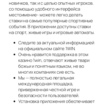
новичков, так и с целью опытных игроков.
со помощью удобного интерфейса
местоимение- можете легко делать
ставки на самые популярные спортивные
события. В приложении доступны ставки
на спорт, живые игры и игровые автоматы.
Следите за актуальной информацией
на официальном сайте 1WIN.
Очень нравится поддержка в этом
казино 1win, отвечают живые твари
божьи и понятным языком, не во
многих компаниях сие есть.
Мы — полностью легальная
международная площадка,
приверженная честной игре и
безопасности пользователей.
Установка приложения обеспечивает