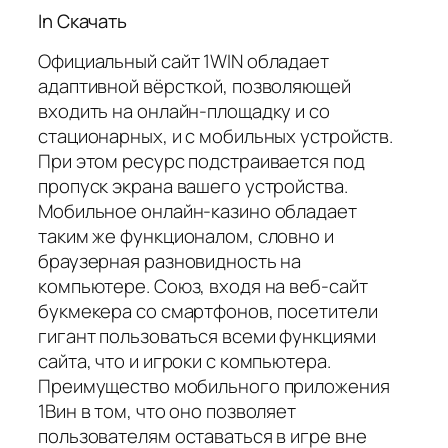
In Скачать
Официальный сайт 1WIN обладает
адаптивной вёрсткой, позволяющей
входить на онлайн-площадку и со
стационарных, и с мобильных устройств.
При этом ресурс подстраивается под
пропуск экрана вашего устройства.
Мобильное онлайн-казино обладает
таким же функционалом, словно и
браузерная разновидность на
компьютере. Союз, входя на веб-сайт
букмекера со смартфонов, посетители
гигант пользоваться всеми функциями
сайта, что и игроки с компьютера.
Преимущество мобильного приложения
1Вин в том, что оно позволяет
пользователям оставаться в игре вне