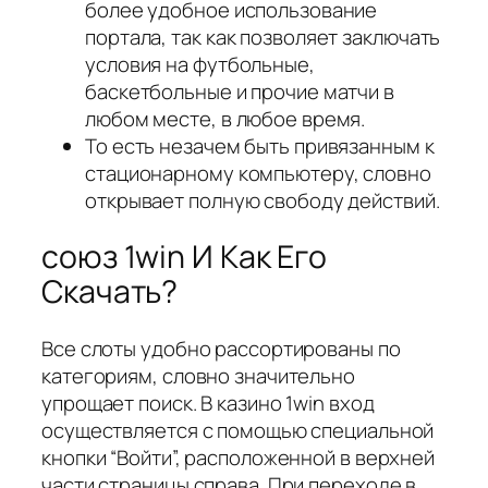
более удобное использование
портала, так как позволяет заключать
условия на футбольные,
баскетбольные и прочие матчи в
любом месте, в любое время.
То есть незачем быть привязанным к
стационарному компьютеру, словно
открывает полную свободу действий.
союз 1win И Как Его
Скачать?
Все слоты удобно рассортированы по
категориям, словно значительно
упрощает поиск. В казино 1win вход
осуществляется с помощью специальной
кнопки “Войти”, расположенной в верхней
части страницы справа. При переходе в