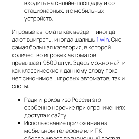
входить на онлайн-площадку и со
стационарных, и с мобильных
устройств.
Игровые автоматы как везде — иногда
дают выиграть, иногда шалишь
1 win
. Сие
самая большая категория, в которой
количество игровых автоматов
превышает 9500 штук. Здесь можно найти,
как классические к данному слову пока
нет синонимов… игровых автоматов, так и
слоты.
Ради игроков изо России это
особенно наречие при ограничениях
доступа к сайту.
Использование приложения на
мобильном телефоне или ПК
обеспечивает полноценный доступ