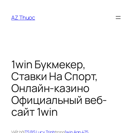
Chuyển
đến
AZ Thuoc
phần
nội
dung
1win Букмекер,
Ставки На Спорт,
Онлайн-казино
Официальный веб-
сайт 1win
Viết bởi
TS.BS Lucy Trinh
trong
1win App 475