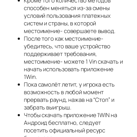
Кроме Того количество методов
способен меняться из-за смены
условий пользования платежных
систем и страны, в которой
местоимение- совершаете вывод.
После того как местоимение-
убедитесь, что ваше устройство
поддерживает требования,
местоимение- можете 1 Vin скачать и
начать использовать приложение
1Win.
Пока самолёт летит, у игрока есть
возможность в любой момент
прервать раунд, нажав на “Стоп” и
забрать выигрыш.
Чтобы скачать приложение 1WIN на
Андроид бесплатно, следует
посетить официальный ресурс