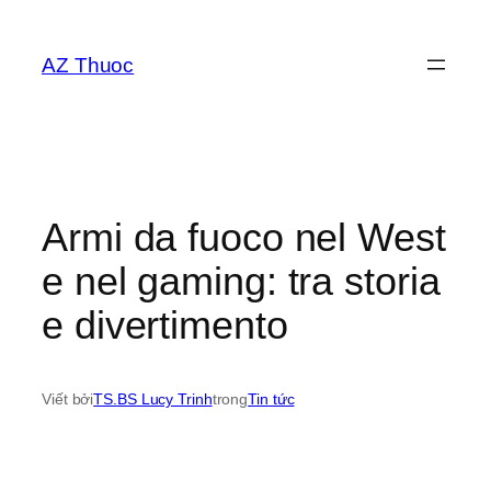
Chuyển
đến
AZ Thuoc
phần
nội
dung
Armi da fuoco nel West
e nel gaming: tra storia
e divertimento
Viết bởi
TS.BS Lucy Trinh
trong
Tin tức