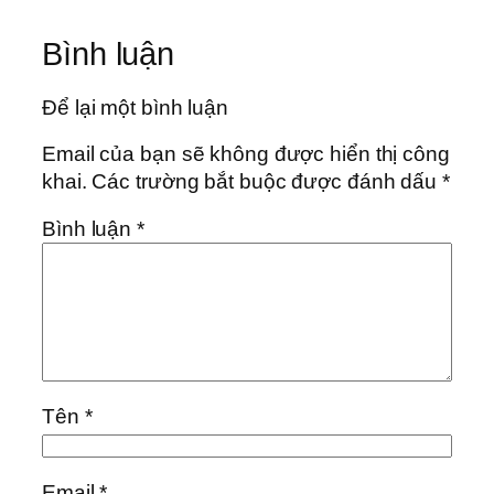
Bình luận
Để lại một bình luận
Email của bạn sẽ không được hiển thị công
khai.
Các trường bắt buộc được đánh dấu
*
Bình luận
*
Tên
*
Email
*