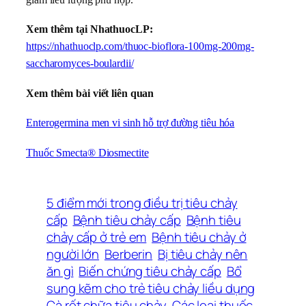
Xem thêm tại NhathuocLP:
https://nhathuoclp.com/thuoc-bioflora-100mg-200mg-
saccharomyces-boulardii/
Xem thêm bài viết liên quan
Enterogermina men vi sinh hỗ trợ đường tiêu hóa
Thuốc Smecta® Diosmectite
5 điểm mới trong điều trị tiêu chảy
cấp
Bệnh tiêu chảy cấp
Bệnh tiêu
chảy cấp ở trẻ em
Bệnh tiêu chảy ở
người lớn
Berberin
Bị tiêu chảy nên
ăn gì
Biến chứng tiêu chảy cấp
Bổ
sung kẽm cho trẻ tiêu chảy liều dụng
Cà rốt chữa tiêu chảy
Các loại thuốc