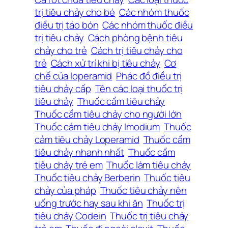
trị tiêu chảy cho bé
Các nhóm thuốc
điều trị táo bón
Các nhóm thuốc điều
trị tiêu chảy
Cách phòng bệnh tiêu
chảy cho trẻ
Cách trị tiêu chảy cho
trẻ
Cách xử trí khi bị tiêu chảy
Cơ
chế của loperamid
Phác đồ điều trị
tiêu chảy cấp
Tên các loại thuốc trị
tiêu chảy
Thuốc cầm tiêu chảy
Thuốc cầm tiêu chảy cho người lớn
Thuốc cảm tiêu chảy Imodium
Thuốc
cảm tiêu chảy Loperamid
Thuốc cầm
tiêu chảy nhanh nhất
Thuốc cầm
tiêu chảy trẻ em
Thuốc làm tiêu chảy
Thuốc tiêu chảy Berberin
Thuốc tiêu
chảy của pháp
Thuốc tiêu chảy nên
uống trước hay sau khi ăn
Thuốc trị
tiêu chảy Codein
Thuốc trị tiêu chảy