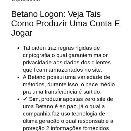
Betano Logon: Veja Tais
Como Produzir Uma Conta E
Jogar
Tal orden traz regras rígidas de
criptografia o qual garantem maior
privacidade aos dados dos clientes
que ficam armazenados no site.
A Betano possui uma variedade de
métodos, durante isso, o pace médio
pra uma transferência é surtido.
✔ Sim, produzir apostas zero site de
uma Betano é en paz, já o qual a
companhia faz uso tecnologia de
última geração o qual responsable a
proteção 2 informações fornecidos