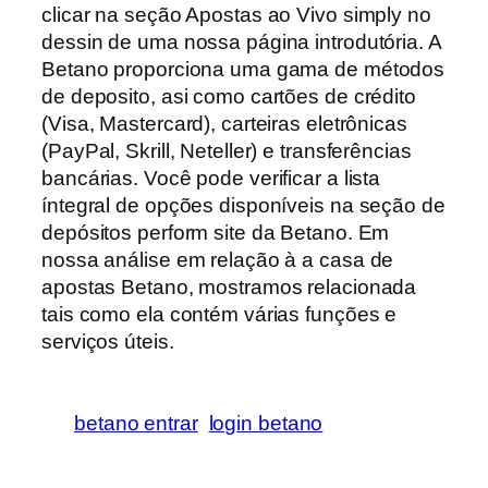
clicar na seção Apostas ao Vivo simply no
dessin de uma nossa página introdutória. A
Betano proporciona uma gama de métodos
de deposito, asi como cartões de crédito
(Visa, Mastercard), carteiras eletrônicas
(PayPal, Skrill, Neteller) e transferências
bancárias. Você pode verificar a lista
íntegral de opções disponíveis na seção de
depósitos perform site da Betano. Em
nossa análise em relação à a casa de
apostas Betano, mostramos relacionada
tais como ela contém várias funções e
serviços úteis.
betano entrar
login betano