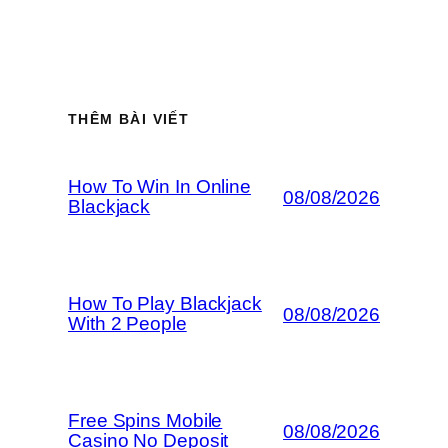
THÊM BÀI VIẾT
How To Win In Online
08/08/2026
Blackjack
How To Play Blackjack
08/08/2026
With 2 People
Free Spins Mobile
08/08/2026
Casino No Deposit