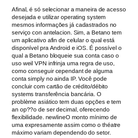
Afinal, é só selecionar a maneira de acesso
desejada e utilizar operating system
mesmos informações já cadastrados no
serviço con antelacion. Sim, a Betano tem
um aplicativo afin de celular o qual está
disponível pra Android e iOS. É possível o
qual a Betano bloqueie sua conta caso o
uso weil VPN infrinja uma regra de uso,
como conseguir cependant de alguma
conta simply no ainda IP. Você pode
concluir com cartão de crédito/débito
systems transferência bancária. O
problème asiático tem duas opções e tem
an op??o de ser decimal, oferecendo
flexibilidade. newlineO monto mínimo de
uma expresamente assim como o théatre
máximo variam dependendo do setor.