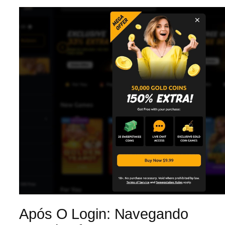
Após O Login: Navegando