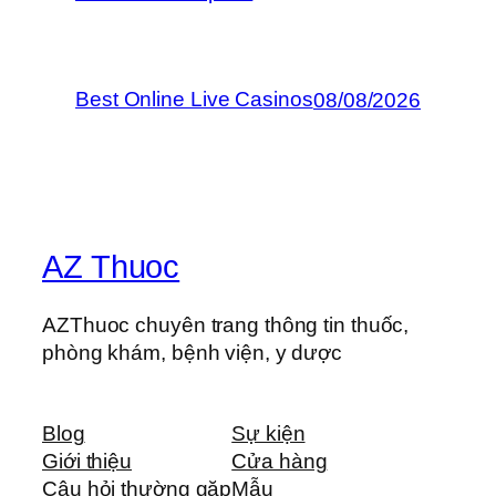
Best Online Live Casinos
08/08/2026
AZ Thuoc
AZThuoc chuyên trang thông tin thuốc,
phòng khám, bệnh viện, y dược
Blog
Sự kiện
Giới thiệu
Cửa hàng
Câu hỏi thường gặp
Mẫu