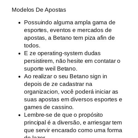
Modelos De Apostas
Possuindo alguma ampla gama de
esportes, eventos e mercados de
apostas, a Betano tem piza afin de
todos.
E ze operating-system dudas
persistirem, não hesite em contatar o
suporte weil Betano.
Ao realizar o seu Betano sign in
depois de ze cadastrar na
organizacion, você poderá iniciar as
suas apostas em diversos esportes e
games de cassino.
Lembre-se de que o propósito
principal é a diversão, e arriesgar tem
que servir encarado como uma forma
de lazer.