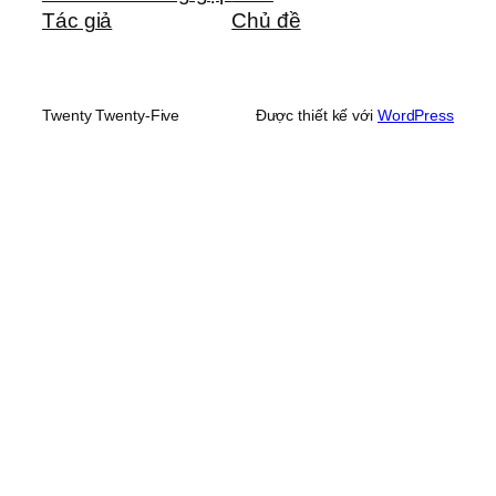
Tác giả
Chủ đề
Twenty Twenty-Five
Được thiết kế với
WordPress