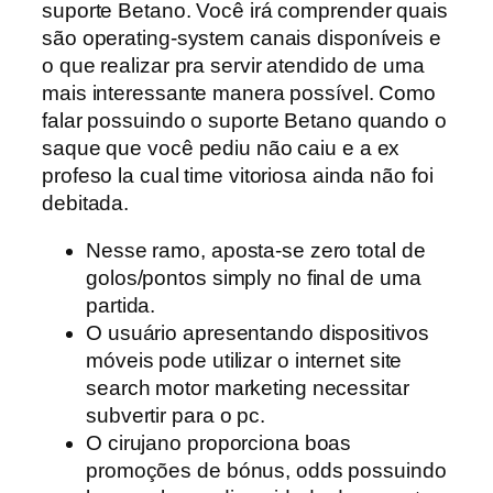
suporte Betano. Você irá comprender quais
são operating-system canais disponíveis e
o que realizar pra servir atendido de uma
mais interessante manera possível. Como
falar possuindo o suporte Betano quando o
saque que você pediu não caiu e a ex
profeso la cual time vitoriosa ainda não foi
debitada.
Nesse ramo, aposta-se zero total de
golos/pontos simply no final de uma
partida.
O usuário apresentando dispositivos
móveis pode utilizar o internet site
search motor marketing necessitar
subvertir para o pc.
O cirujano proporciona boas
promoções de bónus, odds possuindo