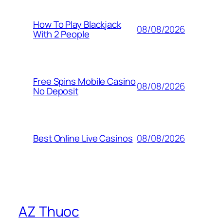
How To Play Blackjack
08/08/2026
With 2 People
Free Spins Mobile Casino
08/08/2026
No Deposit
08/08/2026
Best Online Live Casinos
AZ Thuoc