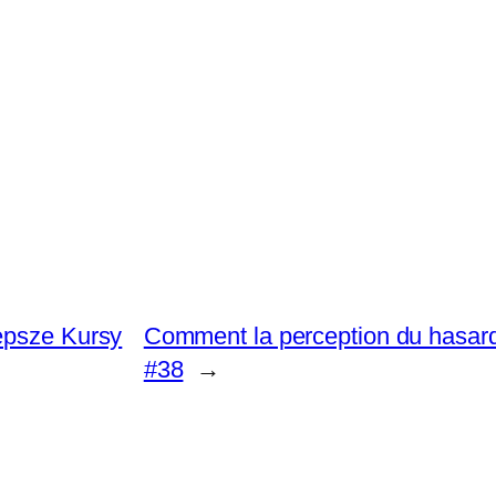
epsze Kursy
Comment la perception du hasard
#38
→