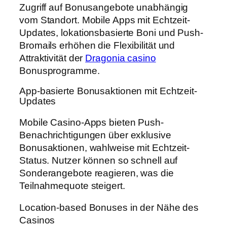
Zugriff auf Bonusangebote unabhängig
vom Standort. Mobile Apps mit Echtzeit-
Updates, lokationsbasierte Boni und Push-
Bromails erhöhen die Flexibilität und
Attraktivität der
Dragonia casino
Bonusprogramme.
App-basierte Bonusaktionen mit Echtzeit-
Updates
Mobile Casino-Apps bieten Push-
Benachrichtigungen über exklusive
Bonusaktionen, wahlweise mit Echtzeit-
Status. Nutzer können so schnell auf
Sonderangebote reagieren, was die
Teilnahmequote steigert.
Location-based Bonuses in der Nähe des
Casinos