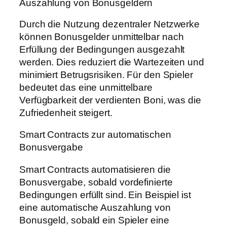
Auszahlung von Bonusgeldern
Durch die Nutzung dezentraler Netzwerke
können Bonusgelder unmittelbar nach
Erfüllung der Bedingungen ausgezahlt
werden. Dies reduziert die Wartezeiten und
minimiert Betrugsrisiken. Für den Spieler
bedeutet das eine unmittelbare
Verfügbarkeit der verdienten Boni, was die
Zufriedenheit steigert.
Smart Contracts zur automatischen
Bonusvergabe
Smart Contracts automatisieren die
Bonusvergabe, sobald vordefinierte
Bedingungen erfüllt sind. Ein Beispiel ist
eine automatische Auszahlung von
Bonusgeld, sobald ein Spieler eine