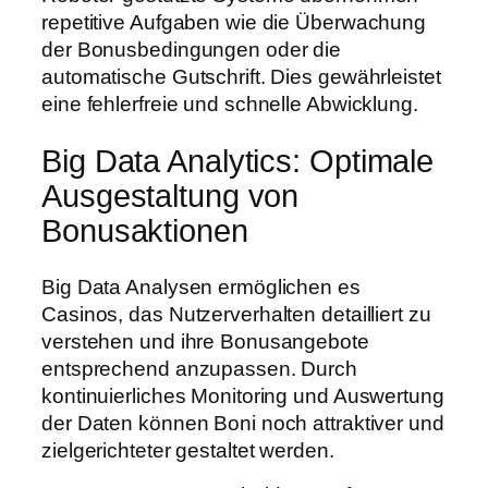
repetitive Aufgaben wie die Überwachung
der Bonusbedingungen oder die
automatische Gutschrift. Dies gewährleistet
eine fehlerfreie und schnelle Abwicklung.
Big Data Analytics: Optimale
Ausgestaltung von
Bonusaktionen
Big Data Analysen ermöglichen es
Casinos, das Nutzerverhalten detailliert zu
verstehen und ihre Bonusangebote
entsprechend anzupassen. Durch
kontinuierliches Monitoring und Auswertung
der Daten können Boni noch attraktiver und
zielgerichteter gestaltet werden.