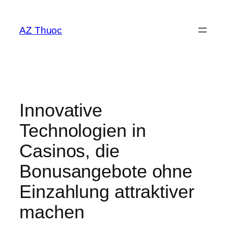
Chuyển
đến
AZ Thuoc
phần
nội
dung
Innovative
Technologien in
Casinos, die
Bonusangebote ohne
Einzahlung attraktiver
machen