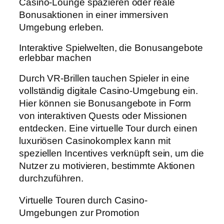
Casino-Lounge spazieren oder reale
Bonusaktionen in einer immersiven
Umgebung erleben.
Interaktive Spielwelten, die Bonusangebote
erlebbar machen
Durch VR-Brillen tauchen Spieler in eine
vollständig digitale Casino-Umgebung ein.
Hier können sie Bonusangebote in Form
von interaktiven Quests oder Missionen
entdecken. Eine virtuelle Tour durch einen
luxuriösen Casinokomplex kann mit
speziellen Incentives verknüpft sein, um die
Nutzer zu motivieren, bestimmte Aktionen
durchzuführen.
Virtuelle Touren durch Casino-
Umgebungen zur Promotion