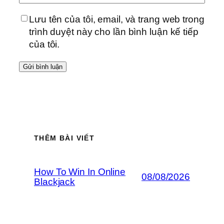
Lưu tên của tôi, email, và trang web trong
trình duyệt này cho lần bình luận kế tiếp
của tôi.
THÊM BÀI VIẾT
How To Win In Online
08/08/2026
Blackjack