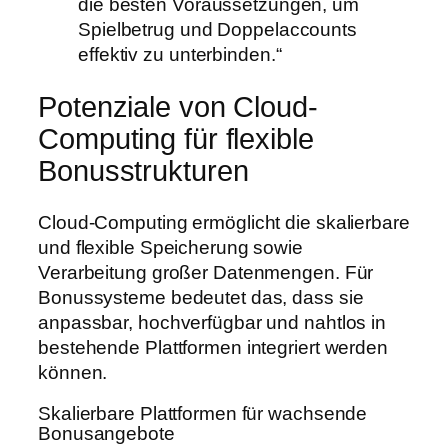
die besten Voraussetzungen, um
Spielbetrug und Doppelaccounts
effektiv zu unterbinden.“
Potenziale von Cloud-
Computing für flexible
Bonusstrukturen
Cloud-Computing ermöglicht die skalierbare
und flexible Speicherung sowie
Verarbeitung großer Datenmengen. Für
Bonussysteme bedeutet das, dass sie
anpassbar, hochverfügbar und nahtlos in
bestehende Plattformen integriert werden
können.
Skalierbare Plattformen für wachsende
Bonusangebote