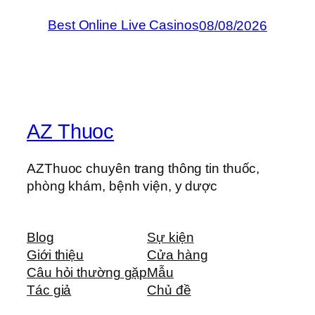
Best Online Live Casinos
08/08/2026
AZ Thuoc
AZThuoc chuyên trang thông tin thuốc,
phòng khám, bệnh viện, y dược
Blog
Sự kiện
Giới thiệu
Cửa hàng
Câu hỏi thường gặp
Mẫu
Tác giả
Chủ đề