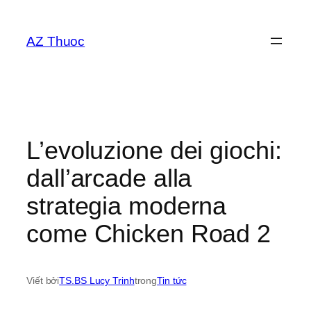
Chuyển
đến
AZ Thuoc
phần
nội
dung
L’evoluzione dei giochi:
dall’arcade alla
strategia moderna
come Chicken Road 2
Viết bởi
TS.BS Lucy Trinh
trong
Tin tức