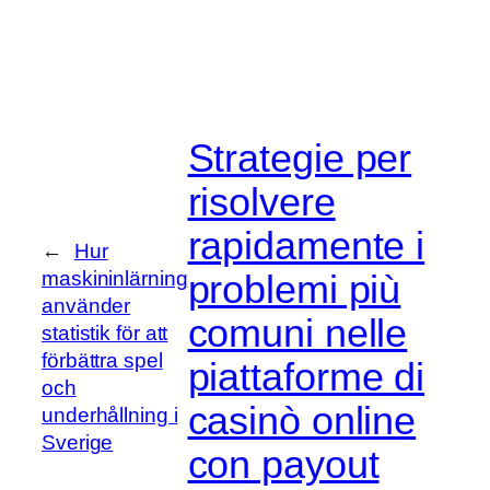
Strategie per
risolvere
rapidamente i
←
Hur
problemi più
maskininlärning
använder
comuni nelle
statistik för att
förbättra spel
piattaforme di
och
casinò online
underhållning i
Sverige
con payout