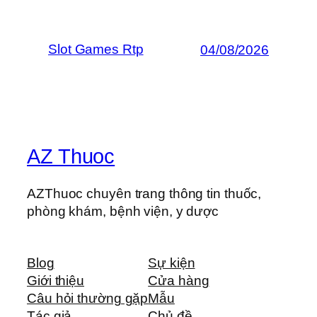
Slot Games Rtp
04/08/2026
AZ Thuoc
AZThuoc chuyên trang thông tin thuốc,
phòng khám, bệnh viện, y dược
Blog
Sự kiện
Giới thiệu
Cửa hàng
Câu hỏi thường gặp
Mẫu
Tác giả
Chủ đề