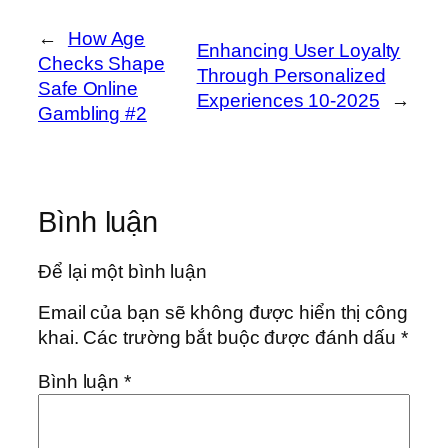
←
How Age
Enhancing User Loyalty
Checks Shape
Through Personalized
Safe Online
Experiences 10-2025
→
Gambling #2
Bình luận
Để lại một bình luận
Email của bạn sẽ không được hiển thị công
khai.
Các trường bắt buộc được đánh dấu
*
Bình luận
*