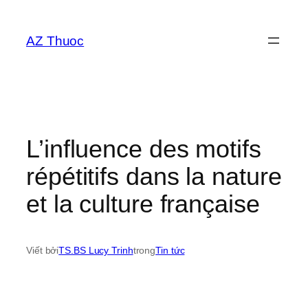
Chuyển
đến
AZ Thuoc
phần
nội
dung
L’influence des motifs
répétitifs dans la nature
et la culture française
Viết bởi
TS.BS Lucy Trinh
trong
Tin tức