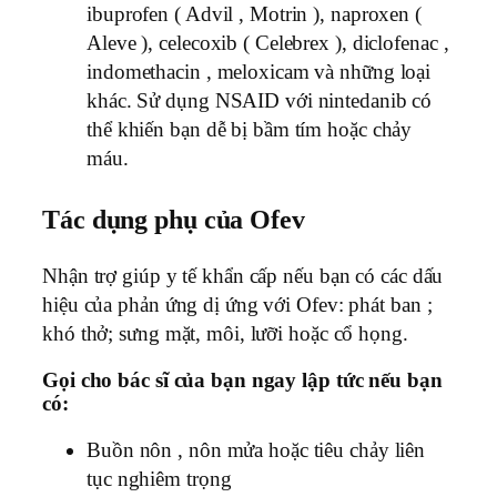
ibuprofen ( Advil , Motrin ), naproxen (
Aleve ), celecoxib ( Celebrex ), diclofenac ,
indomethacin , meloxicam và những loại
khác. Sử dụng NSAID với nintedanib có
thể khiến bạn dễ bị bầm tím hoặc chảy
máu.
Tác dụng phụ của Ofev
Nhận trợ giúp y tế khẩn cấp nếu bạn có các dấu
hiệu của phản ứng dị ứng với Ofev: phát ban ;
khó thở; sưng mặt, môi, lưỡi hoặc cổ họng.
Gọi cho bác sĩ của bạn ngay lập tức nếu bạn
có:
Buồn nôn , nôn mửa hoặc tiêu chảy liên
tục nghiêm trọng