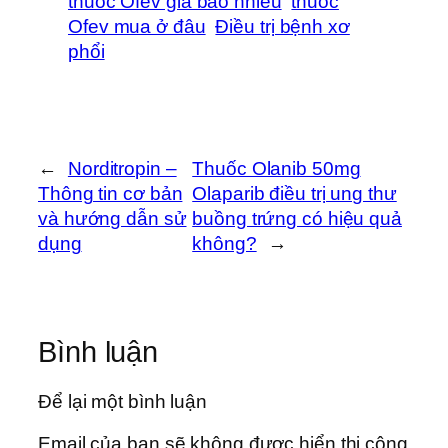
thuốc Ofev giá bao nhiêu
thuốc
Ofev mua ở đâu
Điều trị bệnh xơ
phổi
←
Norditropin –
Thuốc Olanib 50mg
Thông tin cơ bản
Olaparib điều trị ung thư
và hướng dẫn sử
buồng trứng có hiệu quả
dụng
không?
→
Bình luận
Để lại một bình luận
Email của bạn sẽ không được hiển thị công