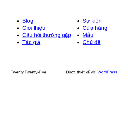
Blog
Sự kiện
Giới thiệu
Cửa hàng
Câu hỏi thường gặp
Mẫu
Tác giả
Chủ đề
Twenty Twenty-Five
Được thiết kế với
WordPress