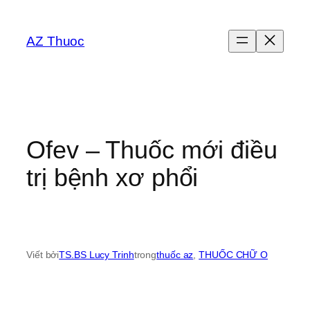
Chuyển
đến
AZ Thuoc
phần
nội
dung
Ofev – Thuốc mới điều
trị bệnh xơ phổi
Viết bởi
TS.BS Lucy Trinh
trong
thuốc az
, 
THUỐC CHỮ O