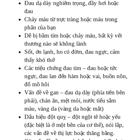
Đau dạ dày nghiêm trọng, đầy hơi hoặc
đau
Chảy máu từ trực tràng hoặc máu trong
phân của bạn
Dễ bị bầm tím hoặc chảy máu, bất kỳ vết
thương nào sẽ không lành
Sốt, ớn lạnh, ho có đờm, đau ngực, cảm
thấy khó thở
Các triệu chứng đau tim – đau hoặc tức
ngực, đau lan đến hàm hoặc vai, buồn nôn,
đổ mồ hôi
Vấn đề về gan – đau dạ dày (phía trên bên
phải), chán ăn, mệt mỏi, nước tiểu sẫm
màu, vàng da (vàng da hoặc mắt)
Dấu hiệu đột quỵ – đột ngột tê hoặc yếu
(đặc biệt là ở một bên của cơ thể), nói lắp,
các vấn đề về thị lực hoặc thăng bằng.