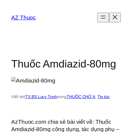
Chuyển
đến
AZ Thuoc
phần
nội
dung
Thuốc Amdiazid-80mg
Viết bởi
TS.BS Lucy Trinh
trong
THUỐC CHỮ A
, 
Tin tức
AzThuoc.com chia sẻ bài viết về: Thuốc
Amdiazid-80mg công dụng, tác dụng phụ –