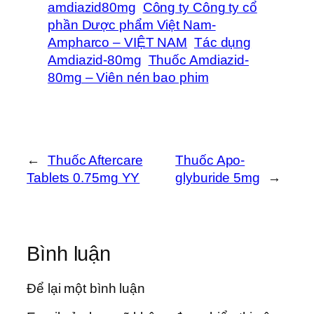
amdiazid80mg
Công ty Công ty cổ
phần Dược phẩm Việt Nam-
Ampharco – VIỆT NAM
Tác dụng
Amdiazid-80mg
Thuốc Amdiazid-
80mg – Viên nén bao phim
←
Thuốc Aftercare
Thuốc Apo-
Tablets 0.75mg YY
glyburide 5mg
→
Bình luận
Để lại một bình luận