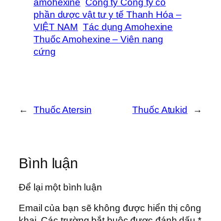
amohexine
Công ty Công ty cổ
phần dược vật tư y tế Thanh Hóa –
VIỆT NAM
Tác dụng Amohexine
Thuốc Amohexine – Viên nang
cứng
←
Thuốc Atersin
Thuốc Atukid
→
Bình luận
Để lại một bình luận
Email của bạn sẽ không được hiển thị công
khai.
Các trường bắt buộc được đánh dấu
*