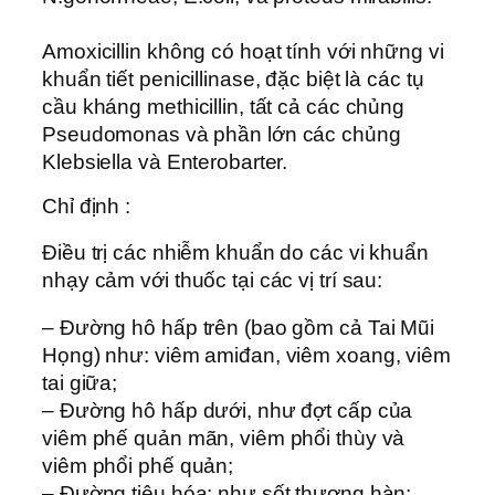
Amoxicillin không có hoạt tính với những vi
khuẩn tiết penicillinase, đặc biệt là các tụ
cầu kháng methicillin, tất cả các chủng
Pseudomonas và phần lớn các chủng
Klebsiella và Enterobarter.
Chỉ định :
Ðiều trị các nhiễm khuẩn do các vi khuẩn
nhạy cảm với thuốc tại các vị trí sau:
– Ðường hô hấp trên (bao gồm cả Tai Mũi
Họng) như: viêm amiđan, viêm xoang, viêm
tai giữa;
– Ðường hô hấp dưới, như đợt cấp của
viêm phế quản mãn, viêm phổi thùy và
viêm phổi phế quản;
– Ðường tiêu hóa: như sốt thương hàn;