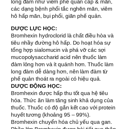
long đàm như viêm phế quản cấp & mãn,
các dạng bệnh phổi tắc nghẽn mãn, viêm
hô hấp mãn, bụi phổi, giãn phế quản.
DƯỢC LỰC HỌC:
Bromhexin hydroclorid là chất điều hòa và
tiêu nhầy đường hô hấp. Do hoạt hóa sự
tổng hợp sialomucin và phá vỡ các sợi
mucopolysaccharid acid nên thuốc làm
đàm lỏng hơn và ít quánh hơn. Thuốc làm
long đàm dễ dàng hơn, nên làm đàm từ
phế quản thoát ra ngoài có hiệu quả.
DƯỢC ĐỘNG HỌC:
Bromhexin được hấp thu tốt qua hệ tiêu
hóa. Thức ăn làm tăng sinh khả dụng của
thuốc. Thuốc có độ gắn kết cao với protein
huyết tương (khoảng 95 – 99%).
Bromhexin chuyển hóa chủ yếu qua gan.