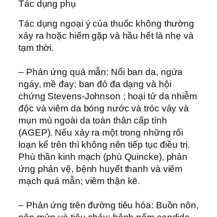
Tác dụng phụ
Tác dụng ngoại ý của thuốc không thường
xảy ra hoặc hiếm gặp và hầu hết là nhẹ và
tạm thời.
– Phản ứng quá mẫn: Nổi ban da, ngứa
ngáy, mề đay; ban đỏ đa dạng và hội
chứng Stevens-Johnson ; hoại tử da nhiễm
độc và viêm da bóng nước và tróc vảy và
mụn mủ ngoài da toàn thân cấp tính
(AGEP). Nếu xảy ra một trong những rối
loạn kể trên thì không nên tiếp tục điều trị.
Phù thần kinh mạch (phù Quincke), phản
ứng phản vệ, bệnh huyết thanh và viêm
mạch quá mẫn; viêm thận kẽ.
– Phản ứng trên đường tiêu hóa: Buồn nôn,