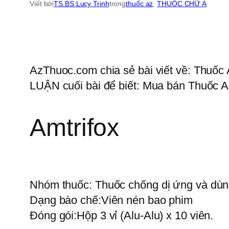
Viết bởi
TS.BS Lucy Trinh
trong
thuốc az
, 
THUỐC CHỮ A
AzThuoc.com chia sẻ bài viết về: Thuốc A
LUẬN cuối bài để biết: Mua bán Thuốc Am
Amtrifox
Nhóm thuốc:
Thuốc chống dị ứng và dùn
Dạng bào chế:
Viên nén bao phim
Đóng gói:
Hộp 3 vỉ (Alu-Alu) x 10 viên.