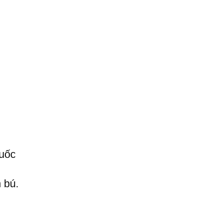
huốc
 bú.