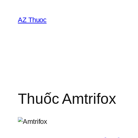
Chuyển
đến
AZ Thuoc
phần
nội
dung
Thuốc Amtrifox