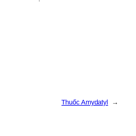
Thuốc Amydatyl
→