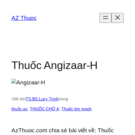
Chuyển
đến
AZ Thuoc
phần
nội
dung
Thuốc Angizaar-H
Viết bởi
TS.BS Lucy Trinh
trong
thuốc az
, 
THUỐC CHỮ A
, 
Thuốc tim mạch
AzThuoc.com chia sẻ bài viết về: Thuốc