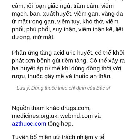
cảm, rối loạn giấc ngủ, trầm cảm, viêm
mạch, ban, xuất huyết, viêm gan, vàng da
ứ mật trong gan, viêm tuỵ, khó thở, viêm
phổi, phù phổi, suy thận, viêm thận kẽ, lịêt
dương, mờ mắt.
Phản ứng tăng acid uric huyết, có thể khởi
phát cơn bệnh gút tiềm tàng. Có thể xảy ra
hạ huyết áp tư thế khi dùng đồng thời với
rượu, thuốc gây mê và thuốc an thần.
Lưu ý: Dùng thuốc theo chỉ định của Bác sĩ
Nguồn tham khảo drugs.com,
medicines.org.uk, webmd.com và
azthuoc.com
tổng hợp.
Tuyên bố miễn trừ trách nhiệm y tế