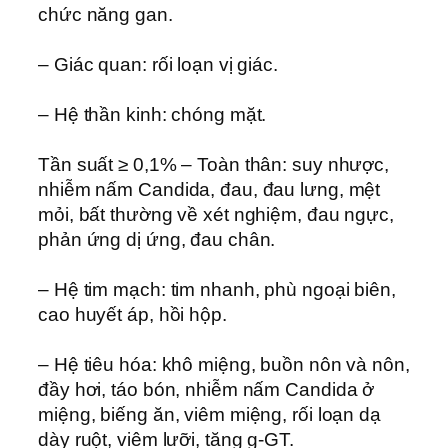
chức năng gan.
– Giác quan: rối loạn vị giác.
– Hệ thần kinh: chóng mặt.
Tần suất ≥ 0,1% – Toàn thân: suy nhược,
nhiễm nấm Candida, đau, đau lưng, mệt
mỏi, bất thường về xét nghiệm, đau ngực,
phản ứng dị ứng, đau chân.
– Hệ tim mạch: tim nhanh, phù ngoại biên,
cao huyết áp, hồi hộp.
– Hệ tiêu hóa: khô miệng, buồn nôn và nôn,
đầy hơi, táo bón, nhiễm nấm Candida ở
miệng, biếng ăn, viêm miệng, rối loạn dạ
dày ruột, viêm lưỡi, tăng g-GT.