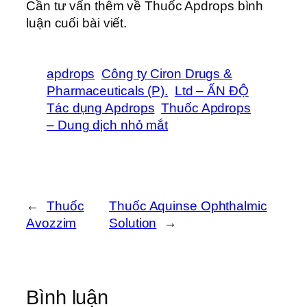
Cần tư vấn thêm về Thuốc Apdrops bình
luận cuối bài viết.
apdrops
Công ty Ciron Drugs &
Pharmaceuticals (P).
Ltd – ẤN ĐỘ
Tác dụng Apdrops
Thuốc Apdrops
– Dung dịch nhỏ mắt
←
Thuốc
Thuốc Aquinse Ophthalmic
Avozzim
Solution
→
Bình luận