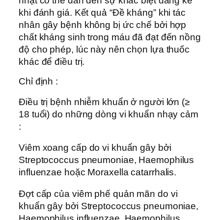
nhặt có thể dẫn đến sự khác biệt đáng kể
khi đánh giá. Kết quả “Ðề kháng” khi tác
nhân gây bệnh không bị ức chế bởi hợp
chất kháng sinh trong máu đã đạt đến nồng
độ cho phép, lúc này nên chọn lựa thuốc
khác để điều trị.
Chỉ định :
Ðiều trị bệnh nhiễm khuẩn ở người lớn (≥
18 tuổi) do những dòng vi khuẩn nhạy cảm
:
Viêm xoang cấp do vi khuẩn gây bởi
Streptococcus pneumoniae, Haemophilus
influenzae hoặc Moraxella catarrhalis.
Ðợt cấp của viêm phế quản mãn do vi
khuẩn gây bởi Streptococcus pneumoniae,
Haemophilus influenzae, Haemophilus