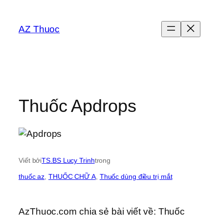
Chuyển
đến
AZ Thuoc
phần
nội
dung
Thuốc Apdrops
Viết bởi
TS.BS Lucy Trinh
trong
thuốc az
, 
THUỐC CHỮ A
, 
Thuốc dùng điều trị mắt
AzThuoc.com chia sẻ bài viết về: Thuốc