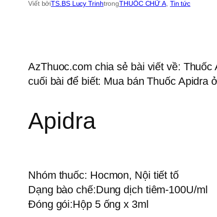
Viết bởi
TS.BS Lucy Trinh
trong
THUỐC CHỮ A
, 
Tin tức
AzThuoc.com chia sẻ bài viết về: Thuốc 
cuối bài để biết: Mua bán Thuốc Apidra ở
Apidra
Nhóm thuốc:
Hocmon, Nội tiết tố
Dạng bào chế:
Dung dịch tiêm-100U/ml
Đóng gói:
Hộp 5 ống x 3ml