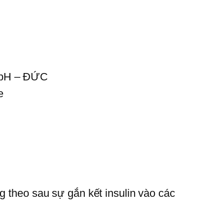
mbH – ĐỨC
e
g theo sau sự gắn kết insulin vào các