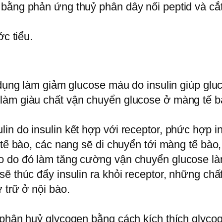
bằng phản ứng thuỷ phân dây nối peptid và cắt 
ớc tiểu.
 dụng làm giảm glucose máu do insulin giúp glu
làm giàu chất vận chuyển glucose ở màng tế b
n do insulin kết hợp với receptor, phức hợp in
g tế bào, các nang sẽ di chuyển tới màng tế bà
o do đó làm tăng cường vận chuyển glucose làm
ẽ thúc đẩy insulin ra khỏi receptor, những chấ
 trữ ở nội bào.
 phân huỷ glycogen bằng cách kích thích glyco