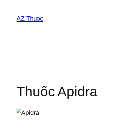
Chuyển
đến
AZ Thuoc
phần
nội
dung
Thuốc Apidra