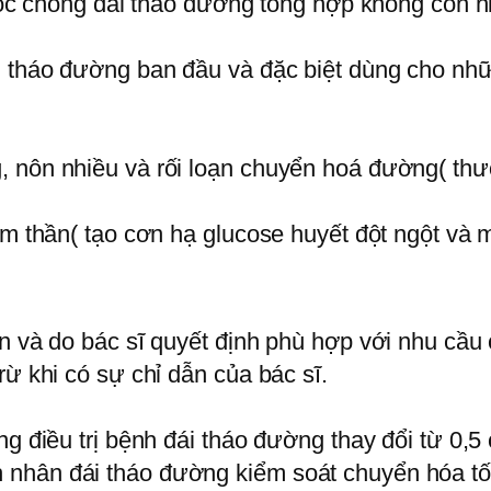
huốc chống đái tháo đường tổng hợp không còn h
i tháo đường ban đầu và đặc biệt dùng cho nh
 nôn nhiều và rối loạn chuyển hoá đường( thườ
âm thần( tạo cơn hạ glucose huyết đột ngột và 
ân và do bác sĩ quyết định phù hợp với nhu cầ
rừ khi có sự chỉ dẫn của bác sĩ.
ng điều trị bệnh đái tháo đường thay đổi từ 0,5
nhân đái tháo đường kiểm soát chuyển hóa tốt 