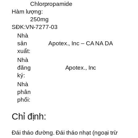
Chlorpropamide
Hàm lượng:
250mg
SĐK:
VN-7277-03
Nhà
sản
Apotex., Inc – CA NA DA
xuất:
Nhà
đăng
Apotex., Inc
ký:
Nhà
phân
phối:
Chỉ định:
Ðái tháo đường. Ðái tháo nhạt (ngoại trừ