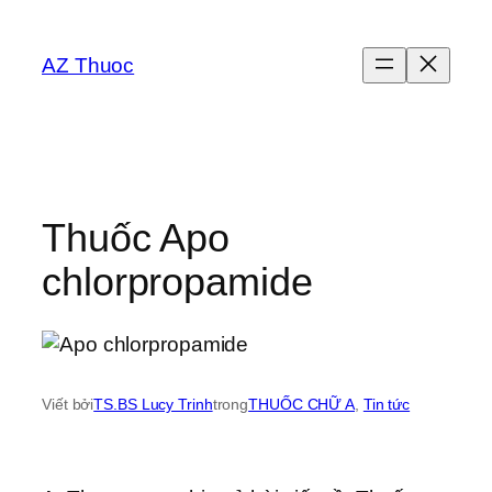
Chuyển
đến
AZ Thuoc
phần
nội
dung
Thuốc Apo
chlorpropamide
Viết bởi
TS.BS Lucy Trinh
trong
THUỐC CHỮ A
, 
Tin tức