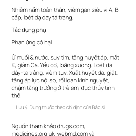
Nhiễm nấm toàn thân, viêm gan siêu vi A, B
cấp, loét dạ dày tá tràng.
Tác dụng phụ
Phản ứng có hại
Ứ muối & nước, suy tim, tăng huyết áp, mất
K, giảm Ca. Yếu cơ, loãng xương. Loét dạ
dày-tá tràng, viêm tụy. Xuất huyết da, giật,
tăng áp lực nội sọ, rối loạn kinh nguyệt,
chậm tăng trưởng ở trẻ em, đục thủy tinh
thể.
Lưu ý: Dùng thuốc theo chỉ định của Bác sĩ
Nguồn tham khảo drugs.com,
medicines.org.uk, webmd.com và