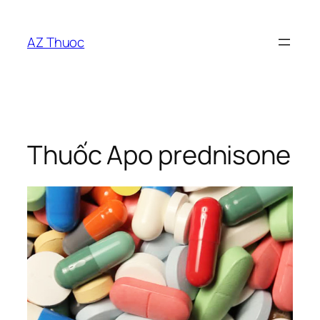
Chuyển
đến
AZ Thuoc
phần
nội
dung
Thuốc Apo prednisone