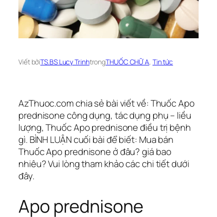
Viết bởi
TS.BS Lucy Trinh
trong
THUỐC CHỮ A
, 
Tin tức
AzThuoc.com chia sẻ bài viết về: Thuốc Apo
prednisone công dụng, tác dụng phụ – liều
lượng, Thuốc Apo prednisone điều trị bệnh
gì. BÌNH LUẬN cuối bài để biết: Mua bán
Thuốc Apo prednisone ở đâu? giá bao
nhiêu? Vui lòng tham khảo các chi tiết dưới
đây.
Apo prednisone