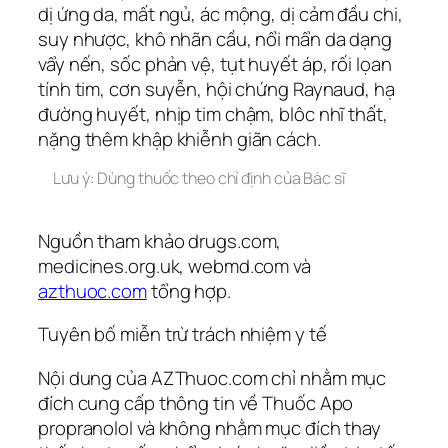
dị ứng da, mất ngủ, ác mộng, dị cảm đầu chi,
suy nhược, khô nhãn cầu, nổi mẩn da dạng
vẩy nến, sốc phản vệ, tụt huyết áp, rối lọan
tính tim, cơn suyễn, hội chứng Raynaud, hạ
đường huyết, nhịp tim chậm, blôc nhĩ thất,
nặng thêm khập khiễnh giãn cách.
Lưu ý: Dùng thuốc theo chỉ định của Bác sĩ
Nguồn tham khảo drugs.com,
medicines.org.uk, webmd.com và
azthuoc.com
tổng hợp.
Tuyên bố miễn trừ trách nhiệm y tế
Nội dung của AZThuoc.com chỉ nhằm mục
đích cung cấp thông tin về Thuốc Apo
propranolol và không nhằm mục đích thay