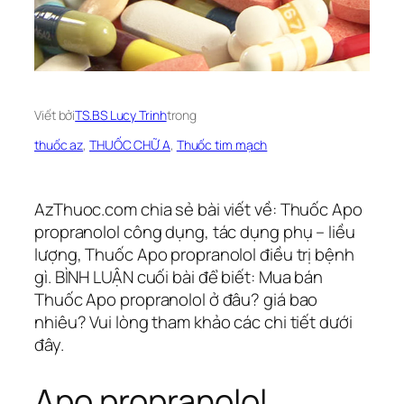
Viết bởi
TS.BS Lucy Trinh
trong
thuốc az
, 
THUỐC CHỮ A
, 
Thuốc tim mạch
AzThuoc.com chia sẻ bài viết về: Thuốc Apo
propranolol công dụng, tác dụng phụ – liều
lượng, Thuốc Apo propranolol điều trị bệnh
gì. BÌNH LUẬN cuối bài để biết: Mua bán
Thuốc Apo propranolol ở đâu? giá bao
nhiêu? Vui lòng tham khảo các chi tiết dưới
đây.
Apo propranolol