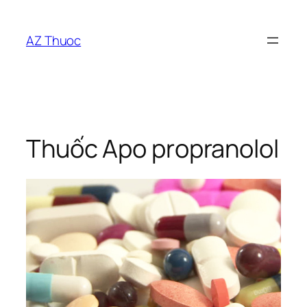
Chuyển
đến
AZ Thuoc
phần
nội
dung
Thuốc Apo propranolol