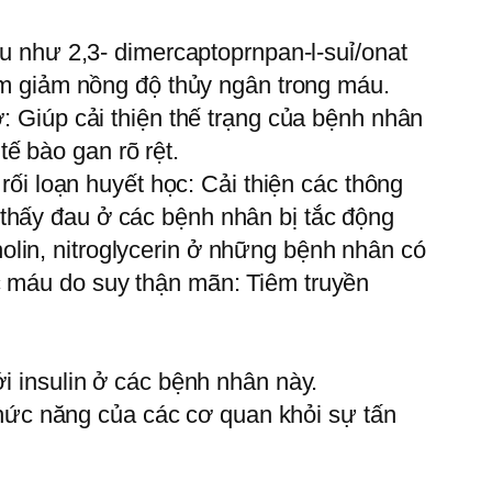
ệu như 2,3- dimercaptoprnpan-l-suỉ/onat
làm giảm nồng độ thủy ngân trong máu.
ỡ: Giúp cải thiện thế trạng của bệnh nhân
ế bào gan rõ rệt.
rối loạn huyết học: Cải thiện các thông
thấy đau ở các bệnh nhân bị tắc động
lin, nitroglycerin ở những bệnh nhân có
c máu do suy thận mãn: Tiêm truyền
ới insulin ở các bệnh nhân này.
 chức năng của các cơ quan khỏi sự tấn