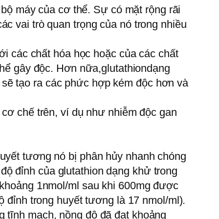
à bộ máy của cơ thể. Sự có mặt rộng rãi
ác vai trò quan trọng của nó trong nhiều
với các chất hóa học hoặc của các chất
 thể gây độc. Hơn nữa,glutathiondạng
 sẽ tạo ra các phức hợp kém độc hơn và
c cơ chế trên, ví dụ như nhiễm độc gan
 huyết tương nó bị phân hủy nhanh chóng
độ đỉnh của glutathion dạng khử trong
ạt khoảng 1nmol/ml sau khi 600mg được
ộ đỉnh trong huyết tương là 17 nmol/ml).
ng tĩnh mạch, nồng độ đã đạt khoảng