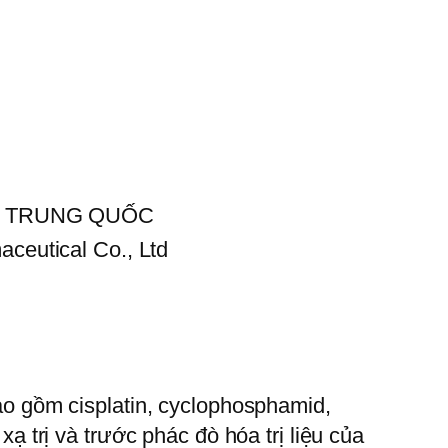
d. – TRUNG QUỐC
ceutical Co., Ltd
bao gồm cisplatin, cyclophosphamid,
xạ trị và trước phác đò hóa trị liệu của