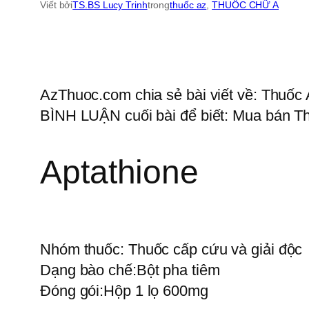
Viết bởi
TS.BS Lucy Trinh
trong
thuốc az
, 
THUỐC CHỮ A
AzThuoc.com chia sẻ bài viết về: Thuốc A
BÌNH LUẬN cuối bài để biết: Mua bán Thu
Aptathione
Nhóm thuốc:
Thuốc cấp cứu và giải độc
Dạng bào chế:
Bột pha tiêm
Đóng gói:
Hộp 1 lọ 600mg