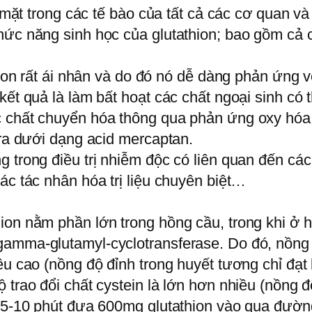
ó mặt trong các tế bào của tất cả các cơ quan v
hức năng sinh học của glutathion; bao gồm cả c
thion rất ái nhân và do đó nó dễ dàng phản ứng 
kết quả là làm bất hoạt các chất ngoại sinh có
c chất chuyển hóa thông qua phản ứng oxy hóa
 ra dưới dạng acid mercaptan.
g trong điều trị nhiễm độc có liên quan đến cá
ác tác nhân hóa trị liệu chuyên biệt…
ion nằm phần lớn trong hồng cầu, trong khi ở
gamma-glutamyl-cyclotransferase. Do đó, nồng 
iều cao (nồng độ đỉnh trong huyết tương chỉ đ
 trao đổi chất cystein là lớn hơn nhiều (nồng đ
u 5-10 phút đưa 600mg glutathion vào qua đườ