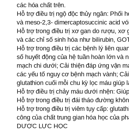
các hóa chất trên.
Hỗ trợ điều trị ngộ độc thủy ngân: Phối 
và meso-2,3- dimercaptosuccinic acid vói
Hỗ trợ trong điều trị xơ gan do rượu, xơ
và các chỉ số sinh hóa như bilirubin, G
Hỗ trợ trong điều trị các bệnh lý liên qu
số huyết động của hệ tuần hoàn lớn và n
mạch chi dưới; Cải thiện đáp ứng vận mạ
các yếu tố nguy cơ bệnh mạch vành; Cải 
glutathion cuối mỗi chu kỳ lọc máu giúp 
Hỗ trợ điều trị chảy máu dưới nhện: Giú
Hỗ trợ trong điều trị đái tháo đường khô
Hỗ trợ trong điều trị viêm tụy cấp: gluta
công của chất trung gian hóa học của p
DƯỢC LỰC HỌC