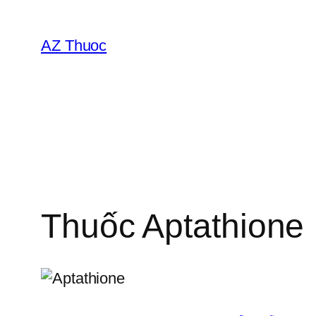
Chuyển
đến
AZ Thuoc
phần
nội
dung
Thuốc Aptathione