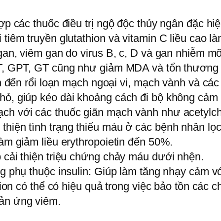
hợp các thuốc điều trị ngộ độc thủy ngân đặc hi
 tiêm truyền glutathion và vitamin C liều cao 
 gan, viêm gan do virus B, c, D và gan nhiễm m
OT, GPT, GT cũng như giảm MDA và tổn thương t
an đến rổi loạn mạch ngoại vi, mạch vành và các 
hỏ, giúp kéo dài khoảng cách đi bộ không cảm 
ch với các thuốc giãn mạch vành như acetylcho
thiện tình trạng thiếu máu ở các bệnh nhân lọ
làm giảm liều erythropoietin đến 50%.
p cải thiện triệu chứng chảy máu dưới nhện.
ng phụ thuộc insulin: Giúp làm tăng nhạy cảm v
thion có thể có hiệu quả trong việc bảo tồn các
hản ứng viêm.