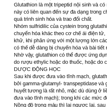
Glutathion là một tripeptid nội sinh và c
này có liên quan đến sự đa dạng trong c
quá trình sinh hóa và trao đổi chất.
Nhóm sulfridilic của cystein trong gluta
chuyển hóa khác theo cơ chế ái điện tử, 
khử, khi phản ứng với một lượng lớn cá
có thế dễ dàng bị chuyến hóa và bài tiết
Nhờ vậy, glutathion có thể được ứng dụn
do rượu ethylic hoặc do thuốc, hoặc do c
DƯỢC ĐỘNG HỌC
Sau khi được đưa vào tĩnh mạch, glutath
bởi gamma-glutamyl- transpeptidase và 
huyết tương là rất nhỏ, mặc dù dùng ở l
đưa vào tĩnh mạch); trong khi các mức độ
Nồng độ trong máu thì lại ngược lại, sa