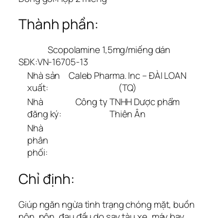
Thành phần:
Scopolamine 1,5mg/miếng dán
SĐK:
VN-16705-13
Nhà sản
Caleb Pharma. Inc – ĐÀI LOAN
xuất:
(TQ)
Nhà
Công ty TNHH Dược phẩm
đăng ký:
Thiên Ân
Nhà
phân
phối:
Chỉ định:
Giúp ngăn ngừa tình trạng chóng mặt, buồn
nôn, nôn, đau đầu do say tàu xe, máy bay,