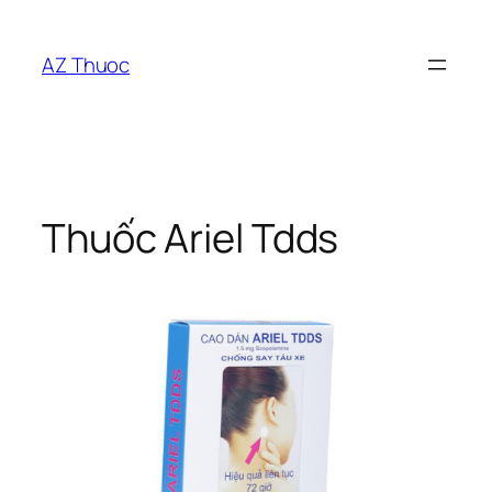
Chuyển
đến
AZ Thuoc
phần
nội
dung
Thuốc Ariel Tdds