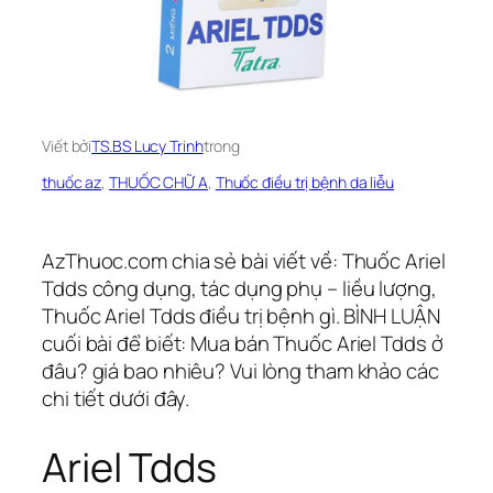
Viết bởi
TS.BS Lucy Trinh
trong
thuốc az
, 
THUỐC CHỮ A
, 
Thuốc điều trị bệnh da liễu
AzThuoc.com chia sẻ bài viết về: Thuốc Ariel
Tdds công dụng, tác dụng phụ – liều lượng,
Thuốc Ariel Tdds điều trị bệnh gì. BÌNH LUẬN
cuối bài để biết: Mua bán Thuốc Ariel Tdds ở
đâu? giá bao nhiêu? Vui lòng tham khảo các
chi tiết dưới đây.
Ariel Tdds