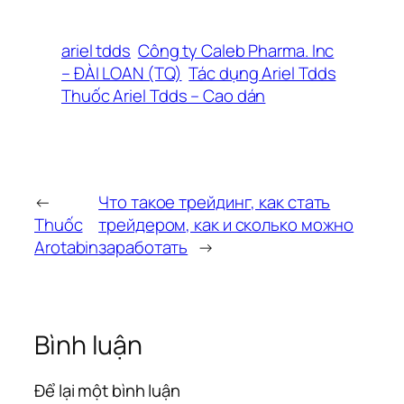
ariel tdds
Công ty Caleb Pharma. Inc
– ĐÀI LOAN (TQ)
Tác dụng Ariel Tdds
Thuốc Ariel Tdds – Cao dán
←
Что такое трейдинг, как стать
Thuốc
трейдером, как и сколько можно
Arotabin
заработать
→
Bình luận
Để lại một bình luận