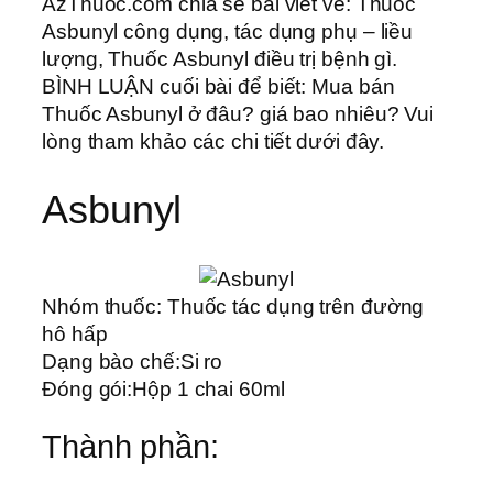
AzThuoc.com chia sẻ bài viết về: Thuốc
Asbunyl công dụng, tác dụng phụ – liều
lượng, Thuốc Asbunyl điều trị bệnh gì.
BÌNH LUẬN cuối bài để biết: Mua bán
Thuốc Asbunyl ở đâu? giá bao nhiêu? Vui
lòng tham khảo các chi tiết dưới đây.
Asbunyl
Nhóm thuốc:
Thuốc tác dụng trên đường
hô hấp
Dạng bào chế:
Si ro
Đóng gói:
Hộp 1 chai 60ml
Thành phần: