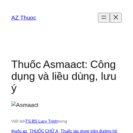
Chuyển
đến
AZ Thuoc
phần
nội
dung
Thuốc Asmaact: Công
dụng và liều dùng, lưu
ý
Viết bởi
TS.BS Lucy Trinh
trong
thuốc az
, 
THUỐC CHỮ A
, 
Thuốc tác dụng trên đường hô