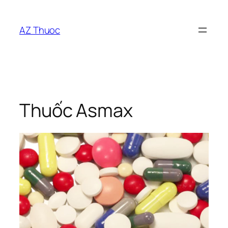
Chuyển
đến
AZ Thuoc
phần
nội
dung
Thuốc Asmax