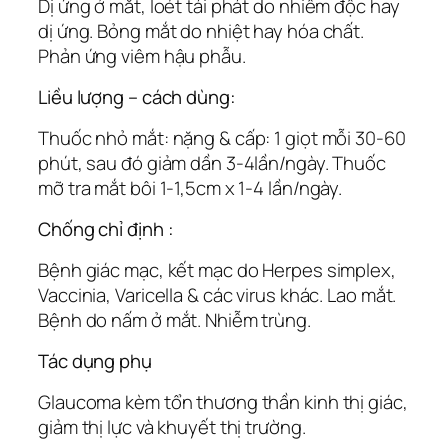
Dị ứng ở mắt, loét tái phát do nhiễm độc hay
dị ứng. Bỏng mắt do nhiệt hay hóa chất.
Phản ứng viêm hậu phẫu.
Liều lượng – cách dùng:
Thuốc nhỏ mắt: nặng & cấp: 1 giọt mỗi 30-60
phút, sau đó giảm dần 3-4lần/ngày. Thuốc
mỡ tra mắt bôi 1-1,5cm x 1-4 lần/ngày.
Chống chỉ định :
Bệnh giác mạc, kết mạc do Herpes simplex,
Vaccinia, Varicella & các virus khác. Lao mắt.
Bệnh do nấm ở mắt. Nhiễm trùng.
Tác dụng phụ
Glaucoma kèm tổn thương thần kinh thị giác,
giảm thị lực và khuyết thị trường.