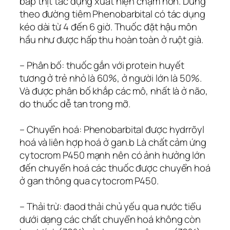
bắp thịt tác dụng xuất hiện chậm hơn. Dùng
theo đường tiêm Phenobarbital có tác dụng
kéo dài từ 4 đến 6 giờ. Thuốc đặt hậu môn
hầu như được hấp thu hoàn toàn ở ruột già.
– Phân bố: thuốc gắn với protein huyết
tương ở trẻ nhỏ là 60%, ở người lớn là 50%.
Và được phân bố khắp các mô, nhất là ở não,
do thuốc dễ tan trong mỡ.
– Chuyển hoá: Phenobarbital được hydrrõyl
hoá và liên hợp hoá ở gan.b Là chất cảm ứng
cytocrom P450 mạnh nên có ảnh hưởng lớn
đến chuyển hoá các thuốc được chuyển hoá
ở gan thông qua cytocrom P450.
– Thải trừ: đaod thải chủ yếu qua nước tiểu
dưới dạng các chất chuyển hoá không còn