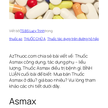
Viết bởi
TS.BS Lucy Trinh
trong
thuốc az
, 
THUỐC CHỮ A
, 
Thuốc tác dụng trên đường hô hấp
AzThuoc.com chia sẻ bài viết về: Thuốc
Asmax công dụng, tác dụng phụ – liều
lượng, Thuốc Asmax điều trị bệnh gì. BÌNH
LUẬN cuối bài để biết: Mua bán Thuốc
Asmax ở đâu? giá bao nhiêu? Vui lòng tham
khảo các chi tiết dưới đây.
Asmax