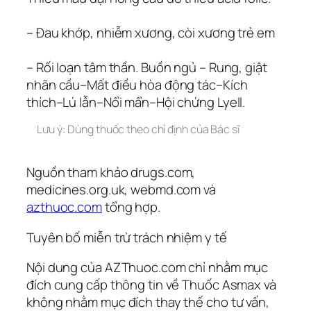
– Đau khớp, nhiễm xương, còi xương trẻ em
– Rối loạn tâm thần. Buồn ngủ – Rung, giật
nhãn cầu–Mất điều hòa động tác–Kích
thích–Lú lẫn–Nổi mẩn–Hội chứng Lyell.
Lưu ý: Dùng thuốc theo chỉ định của Bác sĩ
Nguồn tham khảo drugs.com,
medicines.org.uk, webmd.com và
azthuoc.com
tổng hợp.
Tuyên bố miễn trừ trách nhiệm y tế
Nội dung của AZThuoc.com chỉ nhằm mục
đích cung cấp thông tin về Thuốc Asmax và
không nhằm mục đích thay thế cho tư vấn,