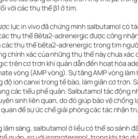
với các thụ thể β­­1 ở tim.
ược lực in vivo đã chứng minh salbutamol có tá
i các thụ thể Bêta2-adrenergic được công nhận
m các thụ thể bêta2-adrenergic trong tim người
ng chính xác của những thụ thể này chưa xác đ
ic trên cơ trơn khí quản dẫn đến hoạt hóa ade
ate vòng (AMP vòng). Sự tăng AMP vòng làm ho
độ ion canxi trong tế bào, làm giãn cơ trơn. S
cùng các tiểu phế quản. Salbutamol tác động 
ên sinh liên quan, do đó giúp bảo vệ chống lại
quan đế sự ức chế giải phóng các tác nhận t
 lâm sàng, salbutamol ở liều có thể so sánh 
hế quản, so với isoproterenol, trong khi tác d