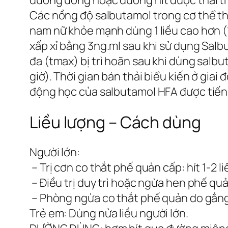
đường uống hoặc đường hít được thải trừ 
Các nồng độ salbutamol trong cơ thể thấ
nam nữ khỏe mạnh dùng 1 liều cao hơn 
xấp xỉ bằng 3ng.ml sau khi sử dụng Salb
đa (tmax) bị trì hoãn sau khi dùng salb
giờ). Thời gian bán thải biểu kiến ở gia
động học của salbutamol HFA được tiến h
Liều lượng – Cách dùng
Người lớn:
– Trị cơn co thắt phế quản cấp: hít 1-2 li
– Điều trị duy trì hoặc ngừa hen phế quả
– Phòng ngừa co thắt phế quản do gắng sứ
Trẻ em:
Dùng nửa liều người lớn.