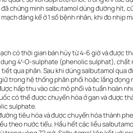
c đã chứng minh salbutamol dùng đường hít, c
 mạch đáng kể ở 1 số bệnh nhân, khi đo nhịp m
h có thời gian bán hủy từ 4-6 giờ và được th
dụng 4′-O-sulphate (phenolic sulphat), chất 
 tiết qua phân. Sau khi dùng salbutamol qua đ
 giữ trong hệ thống phân phối hoặc lắng đọng 
được hấp thu vào các mô phổi và tuần hoàn nh
ốc có thể được chuyển hóa ở gan và được thải
ic sulphate.
ường tiêu hóa và được chuyển hóa thành phe
yếu theo nước tiểu. Hầu hết các liều salbutam