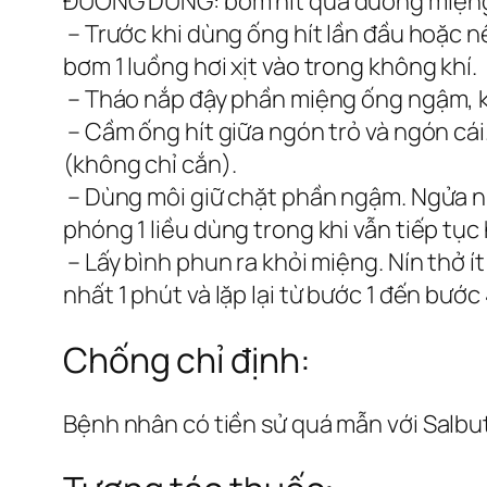
ĐƯỜNG DÙNG: bơm hít qua đường miện
– Trước khi dùng ống hít lần đầu hoặc 
bơm 1 luồng hơi xịt vào trong không khí.
– Tháo nắp đậy phần miệng ống ngậm, k
– Cầm ống hít giữa ngón trỏ và ngón cá
(không chỉ cắn).
– Dùng môi giữ chặt phần ngậm. Ngửa nhẹ
phóng 1 liều dùng trong khi vẫn tiếp tục
– Lấy bình phun ra khỏi miệng. Nín thở ít
nhất 1 phút và lặp lại từ bước 1 đến bướ
Chống chỉ định:
Bệnh nhân có tiền sử quá mẫn với Salbu