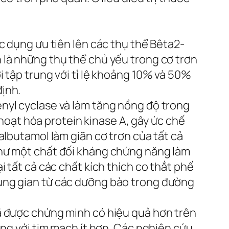
c dụng ưu tiên lên các thụ thể Bêta2-
 là những thụ thể chủ yếu trong cơ trơn
 tập trung với tỉ lệ khoảng 10% và 50%
ịnh.
nyl cyclase và làm tăng nồng độ trong
ạt hóa protein kinase A, gây ức chế
albutamol làm giãn cơ trơn của tất cả
như một chất đối kháng chứng năng làm
 tất cả các chất kích thích co thắt phế
rung gian từ các dưỡng bào trong đường
đã được chứng minh có hiệu quả hơn trên
ụng với tim mạch ít hơn. Các nghiên cứu