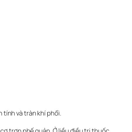
ính và tràn khí phổi.
cơ trơn phế quản. Ở liều điều trị thuốc