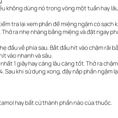
g
nếu không dùng nó trong vòng một tuần hay l
iểm tra lại xem phần để miệng ngậm có sạch k
i. Thở ra nhẹ nhàng bằng miệng và đặt ngay p
 đầu về phía sau. Bắt đầu hít vào chậm rãi bằ
 hít vào nhanh và sâu.
 nhất 1 giây hay càng lâu càng tốt. Thở ra chậm 
c 4. Sau khi sử dụng xong, đậy nắp phần ngậm lại
tamol hay bất cứ thành phần nào của thuốc.