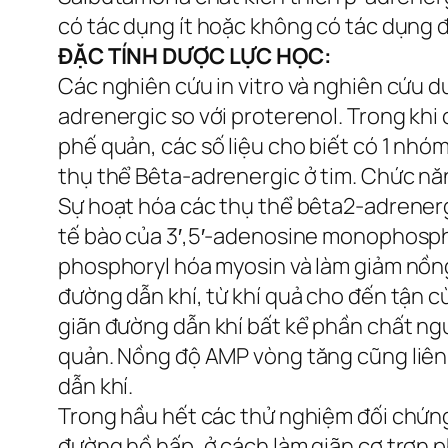
có tác dụng ít hoặc không có tác dụng đối 
ĐẶC TÍNH DƯỢC LỰC HỌC:
Các nghiên cứu in vitro và nghiên cứu d
adrenergic so với proterenol. Trong kh
phế quản, các số liệu cho biết có 1 nhó
thụ thể Bêta-adrenergic ở tim. Chức nă
Sự hoạt hóa các thụ thể bêta2-adrenerg
tế bào của 3′,5′-adenosine monophosph
phosphoryl hóa myosin và làm giảm nồng 
đường dẫn khí, từ khí quả cho đến tận 
giãn đường dẫn khí bất kể phần chất nguy
quản. Nồng độ AMP vòng tăng cũng liên 
dẫn khí.
Trong hầu hết các thử nghiệm đối chứng
đường hồ hấp, ở cách làm giãn cơ trơn p