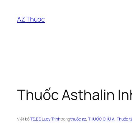
Chuyển
đến
AZ Thuoc
phần
nội
dung
Thuốc Asthalin In
Viết bởi
TS.BS Lucy Trinh
trong
thuốc az
, 
THUỐC CHỮ A
, 
Thuốc t