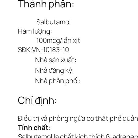
Thành phần:
Salbutamol
Hàm lượng:
100mcg/lần xịt
SĐK:
VN-10183-10
Nhà sản xuất:
Nhà đăng ký:
Nhà phân phối:
Chỉ định:
Điều trị và phòng ngừa co thắt phế quản
Tính chất:
Salbutamol là chất kích thích β-adrenerg