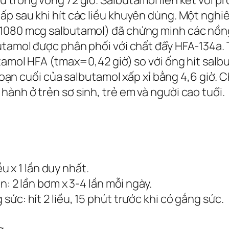
trong vòng 72 giờ. Salbutamol liên kết với pro
p sau khi hít các liều khuyên dùng. Một nghiê
(1080 mcg salbutamol) đã chứng minh các nồng
utamol được phân phối với chất đẩy HFA-134a. 
utamol HFA (tmax=0,42 giờ) so với ống hít sal
i đoạn cuối của salbutamol xấp xỉ bằng 4,6 giờ
ành ở trẻn sơ sinh, trẻ em và người cao tuổi.
ều x 1 lần duy nhất.
n: 2 lần bơm x 3-4 lần mỗi ngày.
c: hít 2 liều, 15 phút trước khi có gắng sức.