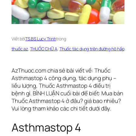
Viết bởi
TS.BS Lucy Trinh
trong
thuốc az
, 
THUỐC CHỮ A
, 
Thuốc tác dụng trên đường hô hấp
AzThuoc.com chia sẻ bài viết về: Thuốc
Asthmastop 4 công dụng, tác dụng phụ –
liều lượng, Thuốc Asthmastop 4 điều trị
bệnh gì. BÌNH LUẬN cuối bài để biết: Mua bán
Thuốc Asthmastop 4 ở đâu? giá bao nhiêu?
Vui lòng tham khảo các chi tiết dưới đây.
Asthmastop 4