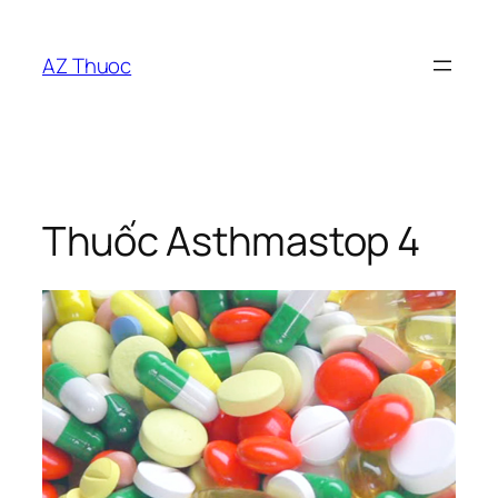
Chuyển
đến
AZ Thuoc
phần
nội
dung
Thuốc Asthmastop 4