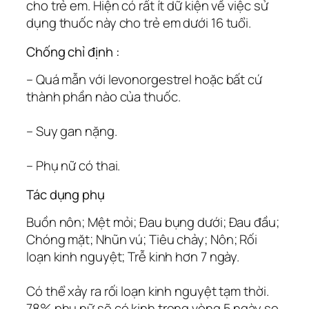
cho trẻ em. Hiện có rất ít dữ kiện về việc sử
dụng thuốc này cho trẻ em dưới 16 tuổi.
Chống chỉ định :
– Quá mẫn với levonorgestrel hoặc bất cứ
thành phần nào của thuốc.
– Suy gan nặng.
– Phụ nữ có thai.
Tác dụng phụ
Buồn nôn; Mệt mỏi; Ðau bụng dưới; Ðau đầu;
Chóng mặt; Nhũn vú; Tiêu chảy; Nôn; Rối
loạn kinh nguyệt; Trễ kinh hơn 7 ngày.
Có thể xảy ra rối loạn kinh nguyệt tạm thời.
78% phụ nữ sẽ có kinh trong vòng 5 ngày so