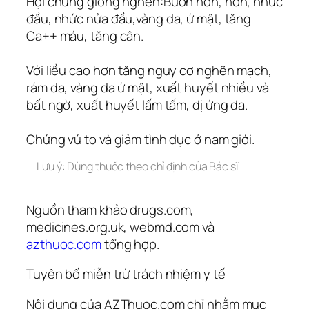
Hội chứng giống nghén:Buồn nôn, nôn, nhức
đầu, nhức nửa đầu,vàng da, ứ mật, tăng
Ca++ máu, tăng cân.
Với liều cao hơn tăng nguy cơ nghẽn mạch,
rám da, vàng da ứ mật, xuất huyết nhiều và
bất ngờ, xuất huyết lấm tấm, dị ứng da.
Chứng vú to và giảm tình dục ở nam giới.
Lưu ý: Dùng thuốc theo chỉ định của Bác sĩ
Nguồn tham khảo drugs.com,
medicines.org.uk, webmd.com và
azthuoc.com
tổng hợp.
Tuyên bố miễn trừ trách nhiệm y tế
Nội dung của AZThuoc.com chỉ nhằm mục