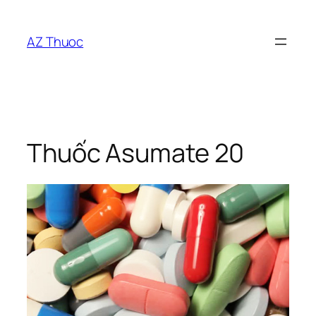
Chuyển
đến
AZ Thuoc
phần
nội
dung
Thuốc Asumate 20