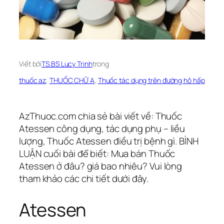
Viết bởi
TS.BS Lucy Trinh
trong
thuốc az
, 
THUỐC CHỮ A
, 
Thuốc tác dụng trên đường hô hấp
AzThuoc.com chia sẻ bài viết về: Thuốc
Atessen công dụng, tác dụng phụ – liều
lượng, Thuốc Atessen điều trị bệnh gì. BÌNH
LUẬN cuối bài để biết: Mua bán Thuốc
Atessen ở đâu? giá bao nhiêu? Vui lòng
tham khảo các chi tiết dưới đây.
Atessen