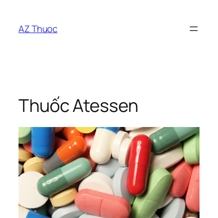
Chuyển
đến
AZ Thuoc
phần
nội
dung
Thuốc Atessen