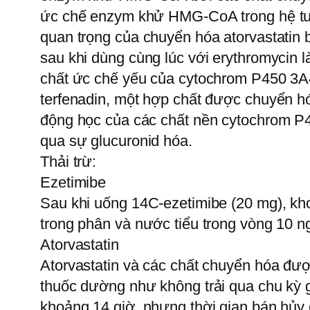
ức chế enzym khử HMG-CoA trong hệ tuần
quan trọng của chuyển hóa atorvastatin
sau khi dùng cùng lúc với erythromycin l
chất ức chế yếu của cytochrom P450 3A4
terfenadin, một hợp chất được chuyển hó
động học của các chất nền cytochrom P4
qua sự glucuronid hóa.
Thải trừ:
Ezetimibe
Sau khi uống 14C-ezetimibe (20 mg), k
trong phân và nước tiểu trong vòng 10 n
Atorvastatin
Atorvastatin và các chất chuyển hóa được
thuốc dường như không trải qua chu kỳ ga
khoảng 14 giờ, nhưng thời gian bán hủ