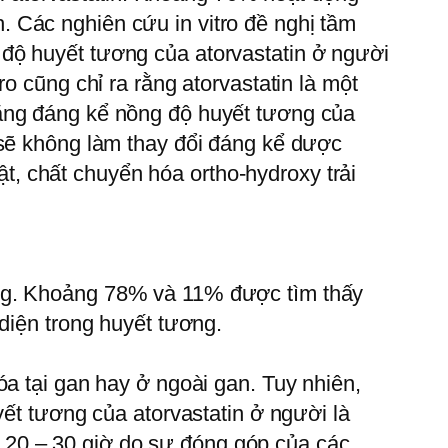
 Các nghiên cứu in vitro đề nghị tầm
độ huyết tương của atorvastatin ở người
o cũng chỉ ra rằng atorvastatin là một
tăng đáng kể nồng độ huyết tương của
 sẽ không làm thay đổi đáng kể dược
, chất chuyển hóa ortho-hydroxy trải
ơng. Khoảng 78% và 11% được tìm thấy
 diện trong huyết tương.
óa tại gan hay ở ngoài gan. Tuy nhiên,
yết tương của atorvastatin ở người là
20 – 30 giờ do sự đóng góp của các