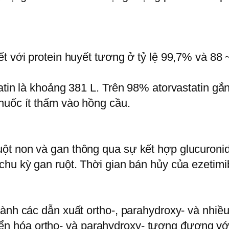
ết với protein huyết tương ở tỷ lệ 99,7% và 88
atin là khoảng 381 L. Trên 98% atorvastatin gắn
huốc ít thấm vào hồng cầu.
ột non và gan thông qua sự kết hợp glucuronid
chu kỳ gan ruột. Thời gian bán hủy của ezetimi
ành các dẫn xuất ortho-, parahydroxy- và nhiều
 hóa ortho- và parahydroxy- tương đương với