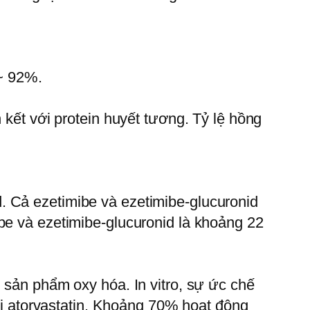
 ~ 92%.
 kết với protein huyết tương. Tỷ lệ hồng
. Cả ezetimibe và ezetimibe-glucuronid
be và ezetimibe-glucuronid là khoảng 22
 sản phẩm oxy hóa. In vitro, sự ức chế
 atorvastatin. Khoảng 70% hoạt động