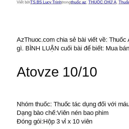
Viết bởi
TS.BS Lucy Trinh
trong
thuốc az
, 
THUỐC CHỮ A
, 
Thuốc
AzThuoc.com chia sẻ bài viết về: Thuốc 
gì. BÌNH LUẬN cuối bài để biết: Mua bán
Atovze 10/10
Nhóm thuốc:
Thuốc tác dụng đối với má
Dạng bào chế:
Viên nén bao phim
Đóng gói:
Hộp 3 vỉ x 10 viên