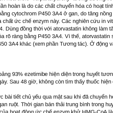
 hoàn là do các chất chuyển hóa có hoạt tính.
 bằng cytochrom P450 3A4 ở gan, do tăng nồng 
à chất ức chế enzym này. Các nghiên cứu in vitr
. Dùng đồng thời với atorvastatin không làm 
a rõ ràng bằng P450 3A4. Vì thế, atorvastatin
50 3A4 khác (xem phần Tương tác). Ở động vật
hoảng 93% ezetimibe hiện diện trong huyết tư
gày. Sau 48 giờ, không còn tìm thấy thuốc hiện
 bài tiết chủ yếu qua mật sau khi đã chuyển h
n ruột. Thời gian bán thải trung bình trong hu
y của hoạt động ức chế enzym khử HMG-CoA là 