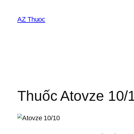
Chuyển
đến
AZ Thuoc
phần
nội
dung
Thuốc Atovze 10/